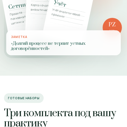
Учёт
Сеттинг
Карта начала
аналитической работы
Учёт аналитической
Правила
психоаналитического
практики
сеттинга
PZ
РОЛЬ
ПРАКТИКИ
ЗАМЕТКА
«Долгий процесс не терпит устных
договорённостей»
ГОТОВЫЕ НАБОРЫ
Три комплекта под вашу
практику