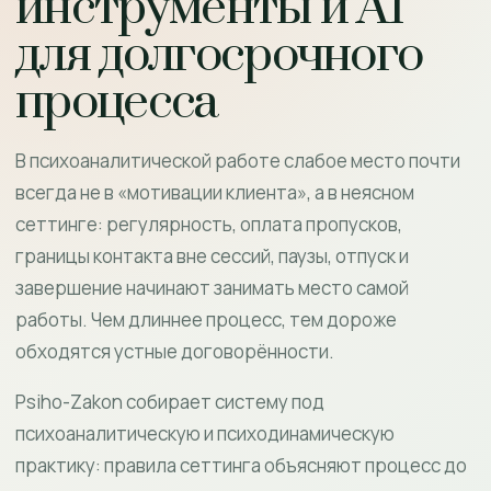
инструменты и AI
для долгосрочного
процесса
В психоаналитической работе слабое место почти
всегда не в «мотивации клиента», а в неясном
сеттинге: регулярность, оплата пропусков,
границы контакта вне сессий, паузы, отпуск и
завершение начинают занимать место самой
работы. Чем длиннее процесс, тем дороже
обходятся устные договорённости.
Psiho-Zakon собирает систему под
психоаналитическую и психодинамическую
практику: правила сеттинга объясняют процесс до