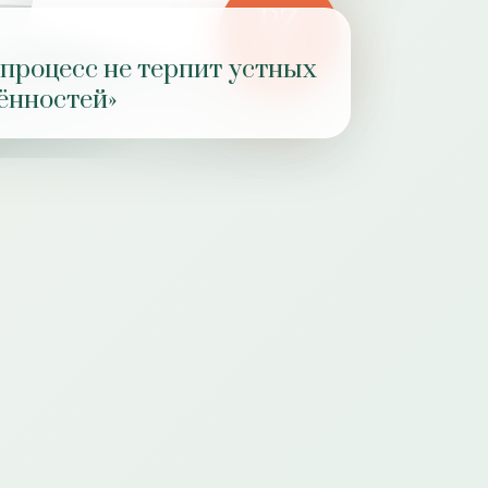
PZ
РОЛЬ
 процесс не терпит устных
ПРАКТИКИ
ённостей»