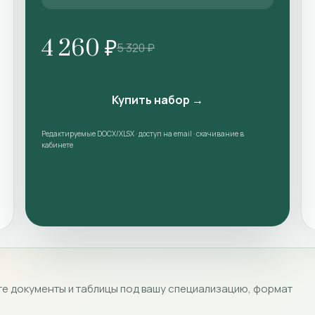
4 260 ₽
5 320 ₽
Купить набор →
Редактируемые DOCX/XLSX · доступ на email · скачивание в
кабинете
е документы и таблицы под вашу специализацию, формат