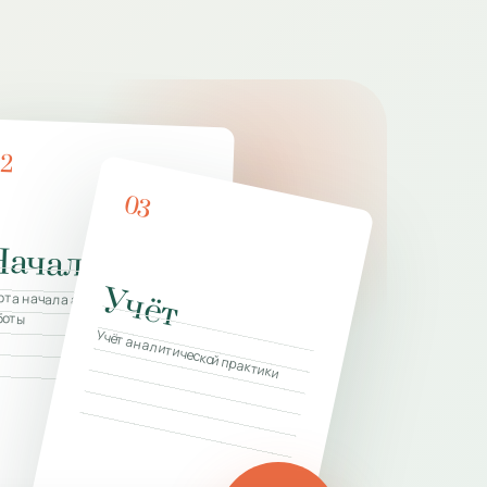
02
03
Начало
Учёт
г
рта начала аналитической
боты
итического
Учёт аналитической практики