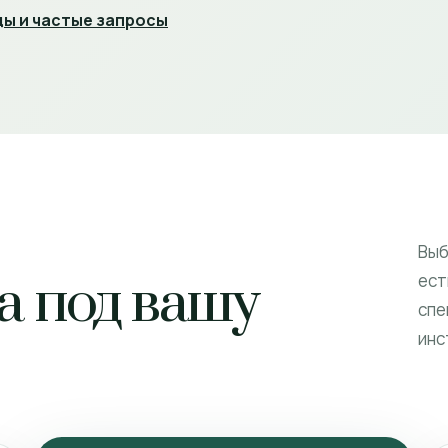
ы и частые запросы
Выб
а под вашу
ест
спе
инс