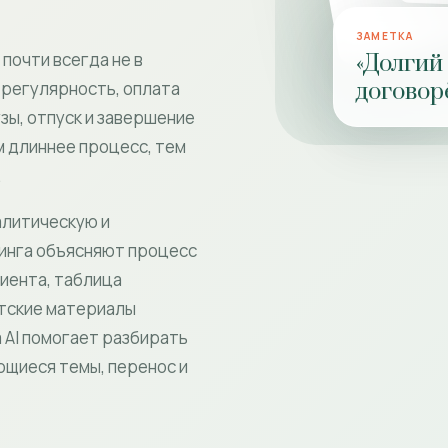
ЗАМЕТКА
почти всегда не в
«Долгий
договор
: регулярность, оплата
узы, отпуск и завершение
м длиннее процесс, тем
.
алитическую и
тинга объясняют процесс
лиента, таблица
нтские материалы
 AI помогает разбирать
щиеся темы, перенос и