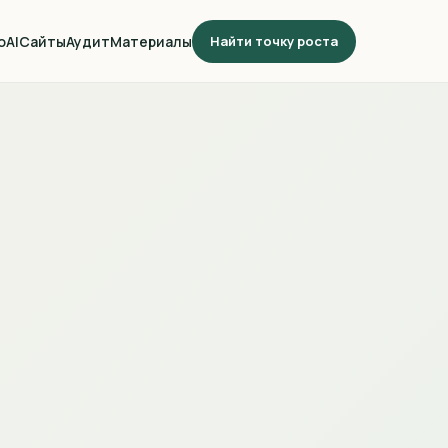
о
AI
Сайты
Аудит
Материалы
Найти точку роста