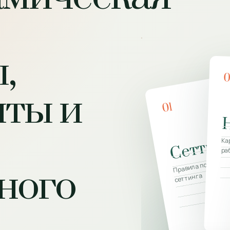
,
нты и
01
Сеттин
Ка
ра
Правила психоанал
ного
сеттинга