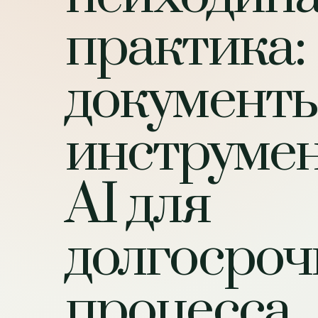
практика:
документы
инструме
AI для
долгосроч
процесса