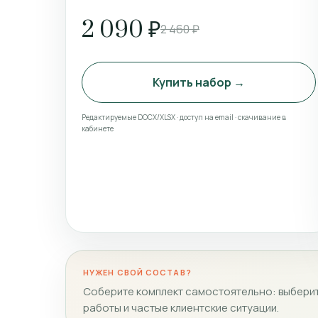
2 090 ₽
2 460 ₽
Купить набор →
Редактируемые DOCX/XLSX · доступ на email · скачивание в
кабинете
НУЖЕН СВОЙ СОСТАВ?
Соберите комплект самостоятельно: выберит
работы и частые клиентские ситуации.