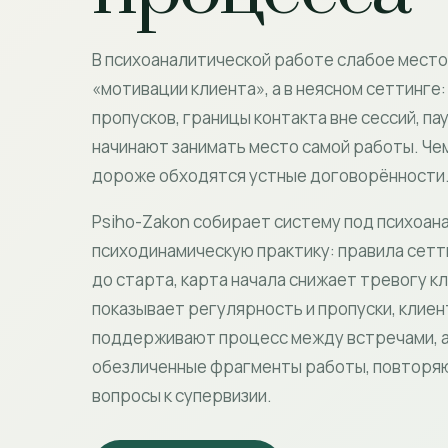
В психоаналитической работе слабое место 
«мотивации клиента», а в неясном сеттинге
пропусков, границы контакта вне сессий, па
начинают занимать место самой работы. Че
дороже обходятся устные договорённости
Psiho-Zakon собирает систему под психоан
психодинамическую практику: правила сет
до старта, карта начала снижает тревогу к
показывает регулярность и пропуски, клие
поддерживают процесс между встречами, а
обезличенные фрагменты работы, повторяю
вопросы к супервизии.