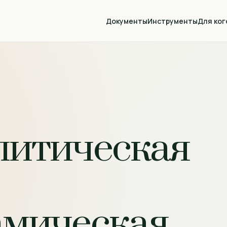
Документы
Инструменты
Для ког
литическая
амическая