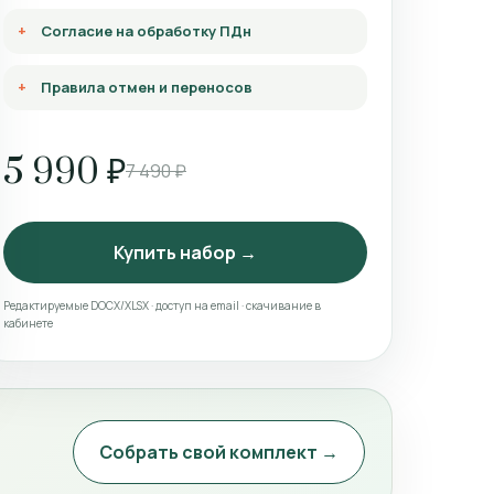
Согласие на обработку ПДн
Правила отмен и переносов
5 990 ₽
7 490 ₽
Купить набор →
Редактируемые DOCX/XLSX · доступ на email · скачивание в
кабинете
Собрать свой комплект →