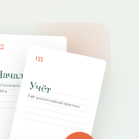
02
03
Начало
Учёт
г
рта начала аналитической
боты
итического
Учёт аналитической практики