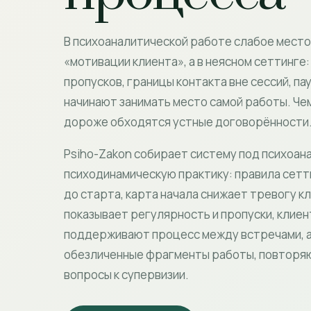
В психоаналитической работе слабое место 
«мотивации клиента», а в неясном сеттинге
пропусков, границы контакта вне сессий, па
начинают занимать место самой работы. Че
дороже обходятся устные договорённости
Psiho-Zakon собирает систему под психоан
психодинамическую практику: правила сет
до старта, карта начала снижает тревогу к
показывает регулярность и пропуски, клие
поддерживают процесс между встречами, а
обезличенные фрагменты работы, повторяю
вопросы к супервизии.