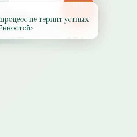
PZ
РОЛЬ
 процесс не терпит устных
ПРАКТИКИ
ённостей»