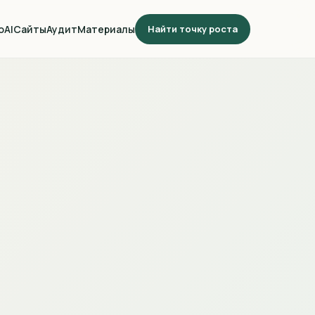
о
AI
Сайты
Аудит
Материалы
Найти точку роста