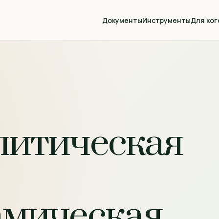
Документы
Инструменты
Для ког
литическая
амическая