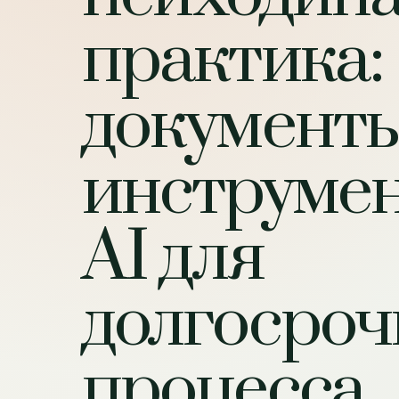
практика:
документы
инструме
AI для
долгосроч
процесса