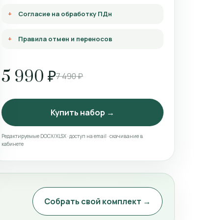
Согласие на обработку ПДн
Правила отмен и переносов
5 990 ₽
7 490 ₽
Купить набор →
Редактируемые DOCX/XLSX · доступ на email · скачивание в
кабинете
Собрать свой комплект →