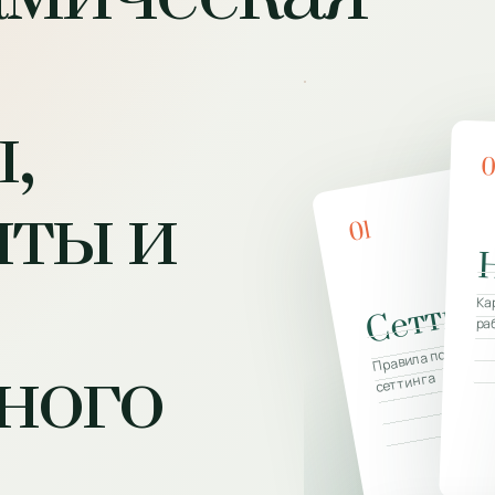
,
нты и
01
Сеттин
Ка
ра
Правила психоанал
ного
сеттинга