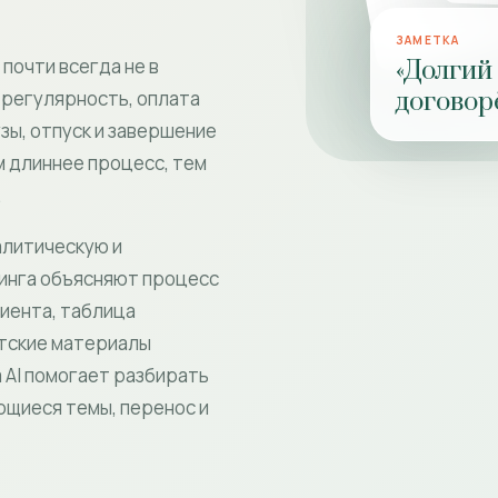
ЗАМЕТКА
почти всегда не в
«Долгий
договор
: регулярность, оплата
узы, отпуск и завершение
м длиннее процесс, тем
.
алитическую и
тинга объясняют процесс
лиента, таблица
нтские материалы
 AI помогает разбирать
щиеся темы, перенос и