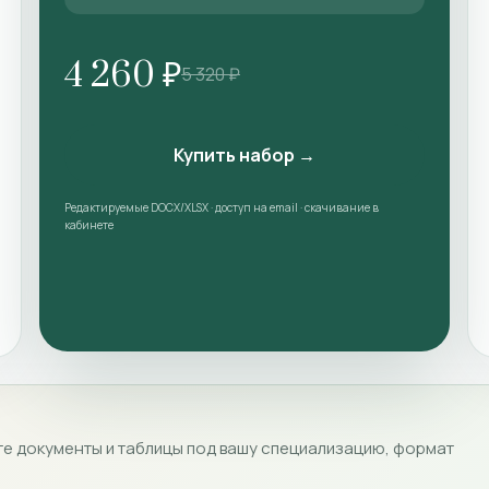
4 260 ₽
5 320 ₽
Купить набор →
Редактируемые DOCX/XLSX · доступ на email · скачивание в
кабинете
е документы и таблицы под вашу специализацию, формат