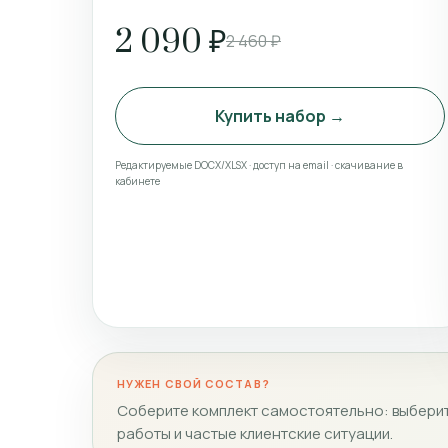
2 090 ₽
2 460 ₽
Купить набор →
Редактируемые DOCX/XLSX · доступ на email · скачивание в
кабинете
НУЖЕН СВОЙ СОСТАВ?
Соберите комплект самостоятельно: выберит
работы и частые клиентские ситуации.