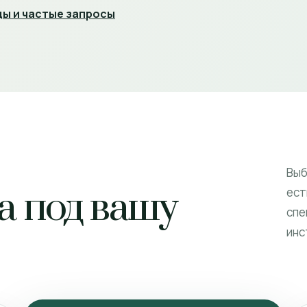
ы и частые запросы
Выб
а под вашу
ест
спе
инс