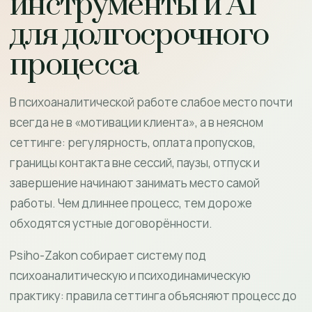
инструменты и AI
для долгосрочного
процесса
В психоаналитической работе слабое место почти
всегда не в «мотивации клиента», а в неясном
сеттинге: регулярность, оплата пропусков,
границы контакта вне сессий, паузы, отпуск и
завершение начинают занимать место самой
работы. Чем длиннее процесс, тем дороже
обходятся устные договорённости.
Psiho-Zakon собирает систему под
психоаналитическую и психодинамическую
практику: правила сеттинга объясняют процесс до