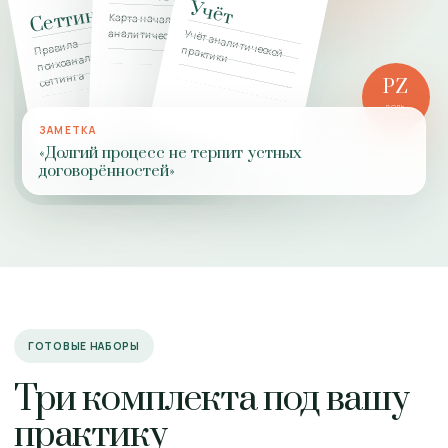
Учёт
Сеттинг
Карта начала
аналитической работы
Учёт аналитической
Правила
психоаналитического
практики
сеттинга
PZ
РОЛЬ
ПРАКТИКИ
ЗАМЕТКА
«Долгий процесс не терпит устных
договорённостей»
ГОТОВЫЕ НАБОРЫ
Три комплекта под вашу
практику