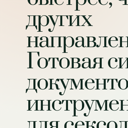
других
направлен
Готовая с
документо
инструме
для сексо