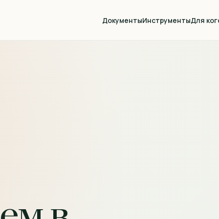
Документы
Инструменты
Для ког
ем в