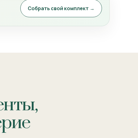
Собрать свой комплект →
енты,
ерие