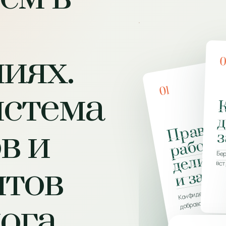
иях.
01
истема
д
в и
з
Бер
вст
нтов
Конфиденциальн
добровольность
лога