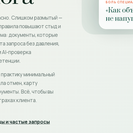
БОЛЬ СПЕЦИ
«Как об
не напу
асно. Слишком размытый —
 правила повышают стыд и
ема: документы, которые
та запроса без давления,
и AI-проверка
етенции.
 практику минимальный
ла отмен, карту
рументы. Всё, чтобы вы
трахах клиента.
ы и частые запросы