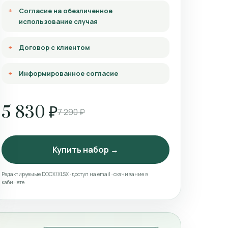
Согласие на обезличенное
использование случая
Договор с клиентом
Информированное согласие
5 830 ₽
7 290 ₽
Купить набор →
Редактируемые DOCX/XLSX · доступ на email · скачивание в
кабинете