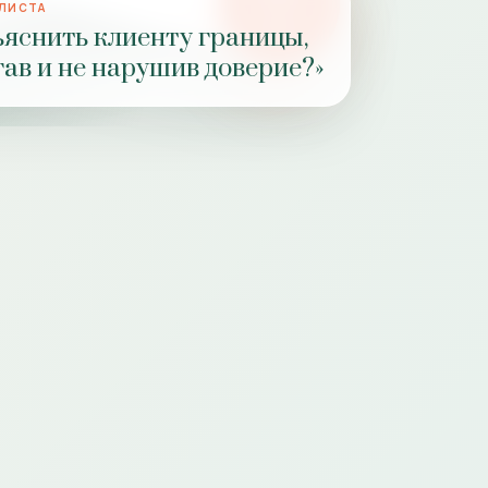
АЛИСТА
РОЛЬ
ъяснить клиенту границы,
ПРАКТИКИ
гав и не нарушив доверие?»