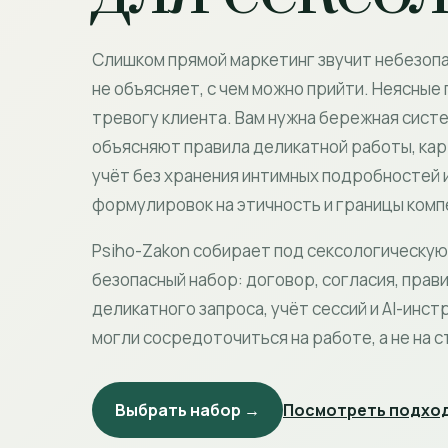
Слишком прямой маркетинг звучит небезоп
не объясняет, с чем можно прийти. Неясные
тревогу клиента. Вам нужна бережная сист
объясняют правила деликатной работы, кар
учёт без хранения интимных подробностей 
формулировок на этичность и границы комп
Psiho-Zakon собирает под сексологическую
безопасный набор: договор, согласия, прави
деликатного запроса, учёт сессий и AI-инст
могли сосредоточиться на работе, а не на с
Выбрать набор →
Посмотреть подход