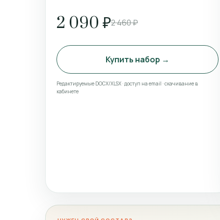
2 090 ₽
2 460 ₽
Купить набор →
Редактируемые DOCX/XLSX · доступ на email · скачивание в
кабинете