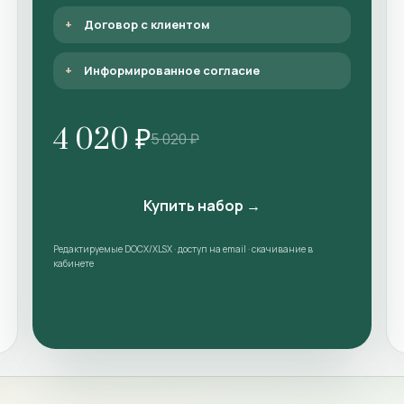
Договор с клиентом
Информированное согласие
4 020 ₽
5 020 ₽
Купить набор →
Редактируемые DOCX/XLSX · доступ на email · скачивание в
кабинете