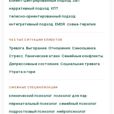
клиент‑центрированный подход
DBT
нарративный подход
КПТ
телесно‑ориентированный подход
интегративный подход
EMDR
схема‑терапия
ЧАСТЫЕ СИТУАЦИИ КЛИЕНТОВ
Тревога
Выгорание
Отношения
Самооценка
Стресс
Панические атаки
Семейные конфликты
Депрессивные состояния
Социальная тревога
Утрата и горе
СМЕЖНЫЕ СПЕЦИАЛИЗАЦИИ
клинический психолог
психолог для пар
перинатальный психолог
семейный психолог
подростковый психолог
нейропсихолог