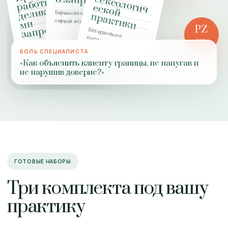
с
о запроса
ы с
ги
е
ы
Бережная подготовка к
п
и
первой встрече
и
и
PZ
Без хранения интимных
Конфиденциальность,
РОЛЬ
подробностей
ПРАКТИКИ
границы,
БОЛЬ СПЕЦИАЛИСТА
добровольность
«Как объяснить клиенту границы, не напугав и
не нарушив доверие?»
ГОТОВЫЕ НАБОРЫ
Три комплекта под вашу
практику