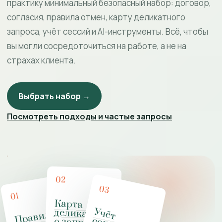
практику минимальный безопасный набор: договор,
согласия, правила отмен, карту деликатного
запроса, учёт сессий и AI-инструменты. Всё, чтобы
вы могли сосредоточиться на работе, а не на
страхах клиента.
Выбрать набор →
Посмотреть подходы и частые запросы
02
03
01
Карта
деликатног
У
ч
ё
т
е
к
с
о
л
о
ч
с
к
о
й
р
а
к
т
и
к
П
рав
и
ла
работ
де
л
икат
н
м
за
п
роса
м