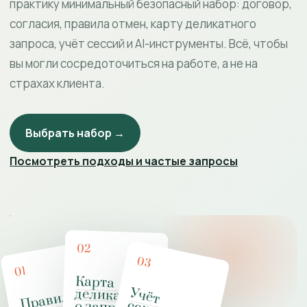
практику минимальный безопасный набор: договор,
согласия, правила отмен, карту деликатного
запроса, учёт сессий и AI-инструменты. Всё, чтобы
вы могли сосредоточиться на работе, а не на
страхах клиента.
Выбрать набор →
Посмотреть подходы и частые запросы
02
03
01
Карта
деликатног
У
ч
ё
т
е
к
с
о
л
о
ч
с
к
о
й
р
а
к
т
и
к
П
рав
и
ла
работ
де
л
икат
н
м
за
п
роса
м