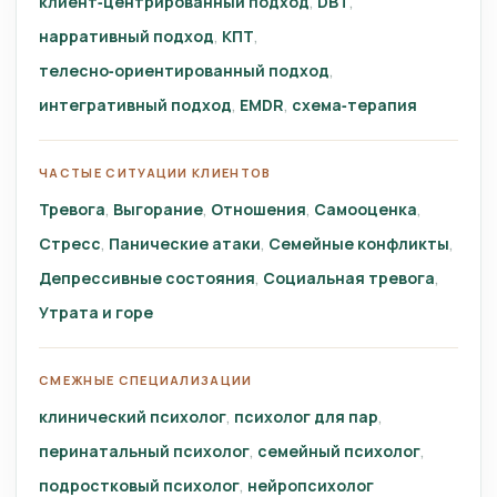
клиент‑центрированный подход
DBT
нарративный подход
КПТ
телесно‑ориентированный подход
интегративный подход
EMDR
схема‑терапия
ЧАСТЫЕ СИТУАЦИИ КЛИЕНТОВ
Тревога
Выгорание
Отношения
Самооценка
Стресс
Панические атаки
Семейные конфликты
Депрессивные состояния
Социальная тревога
Утрата и горе
СМЕЖНЫЕ СПЕЦИАЛИЗАЦИИ
клинический психолог
психолог для пар
перинатальный психолог
семейный психолог
подростковый психолог
нейропсихолог