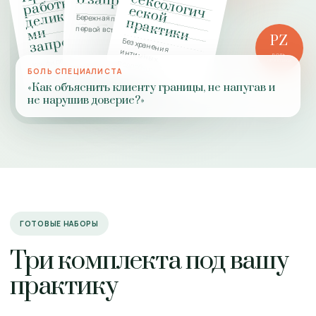
с
о запроса
ы с
ги
е
ы
Бережная подготовка к
п
и
первой встрече
и
и
PZ
Без хранения интимных
Конфиденциальность,
РОЛЬ
подробностей
ПРАКТИКИ
границы,
БОЛЬ СПЕЦИАЛИСТА
добровольность
«Как объяснить клиенту границы, не напугав и
не нарушив доверие?»
ГОТОВЫЕ НАБОРЫ
Три комплекта под вашу
практику