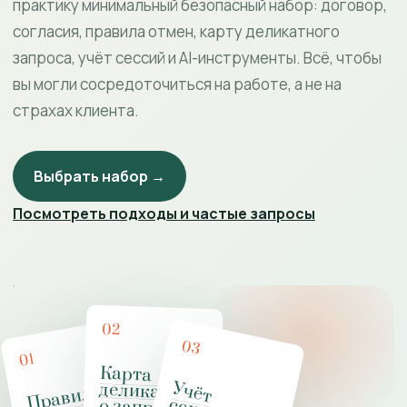
практику минимальный безопасный набор: договор,
согласия, правила отмен, карту деликатного
запроса, учёт сессий и AI-инструменты. Всё, чтобы
вы могли сосредоточиться на работе, а не на
страхах клиента.
Выбрать набор →
Посмотреть подходы и частые запросы
02
03
01
Карта
деликатног
У
ч
ё
т
е
к
с
о
л
о
ч
с
к
о
й
р
а
к
т
и
к
П
рав
и
ла
работ
де
л
икат
н
м
за
п
роса
м