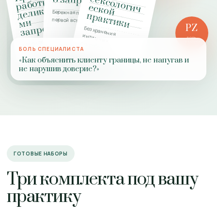
с
о запроса
ы с
ги
е
ы
Бережная подготовка к
п
и
первой встрече
и
и
PZ
Без хранения интимных
Конфиденциальность,
РОЛЬ
подробностей
ПРАКТИКИ
границы,
БОЛЬ СПЕЦИАЛИСТА
добровольность
«Как объяснить клиенту границы, не напугав и
не нарушив доверие?»
ГОТОВЫЕ НАБОРЫ
Три комплекта под вашу
практику