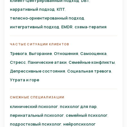
клиент‑центрированный подход
DBT
нарративный подход
КПТ
телесно‑ориентированный подход
интегративный подход
EMDR
схема‑терапия
ЧАСТЫЕ СИТУАЦИИ КЛИЕНТОВ
Тревога
Выгорание
Отношения
Самооценка
Стресс
Панические атаки
Семейные конфликты
Депрессивные состояния
Социальная тревога
Утрата и горе
СМЕЖНЫЕ СПЕЦИАЛИЗАЦИИ
клинический психолог
психолог для пар
перинатальный психолог
семейный психолог
подростковый психолог
нейропсихолог