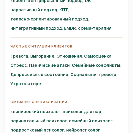
клиент‑центрированный подход
DBT
нарративный подход
КПТ
телесно‑ориентированный подход
интегративный подход
EMDR
схема‑терапия
ЧАСТЫЕ СИТУАЦИИ КЛИЕНТОВ
Тревога
Выгорание
Отношения
Самооценка
Стресс
Панические атаки
Семейные конфликты
Депрессивные состояния
Социальная тревога
Утрата и горе
СМЕЖНЫЕ СПЕЦИАЛИЗАЦИИ
клинический психолог
психолог для пар
перинатальный психолог
семейный психолог
подростковый психолог
нейропсихолог