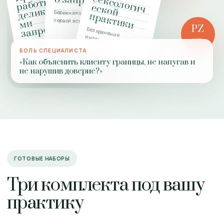
с
о запроса
ы с
ги
е
ы
Бережная подготовка к
п
и
первой встрече
и
и
PZ
Без хранения интимных
Конфиденциальность,
РОЛЬ
подробностей
ПРАКТИКИ
границы,
БОЛЬ СПЕЦИАЛИСТА
добровольность
«Как объяснить клиенту границы, не напугав и
не нарушив доверие?»
ГОТОВЫЕ НАБОРЫ
Три комплекта под вашу
практику