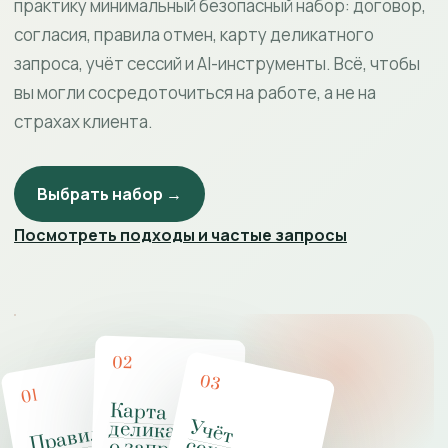
практику минимальный безопасный набор: договор,
согласия, правила отмен, карту деликатного
запроса, учёт сессий и AI-инструменты. Всё, чтобы
вы могли сосредоточиться на работе, а не на
страхах клиента.
Выбрать набор →
Посмотреть подходы и частые запросы
02
03
01
Карта
деликатног
У
ч
ё
т
е
к
с
о
л
о
ч
с
к
о
й
р
а
к
т
и
к
П
рав
и
ла
работ
де
л
икат
н
м
за
п
роса
м