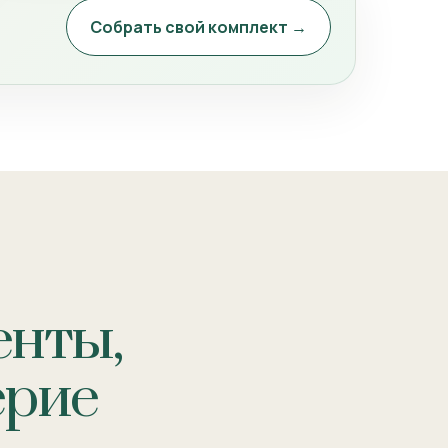
Собрать свой комплект →
енты,
ерие