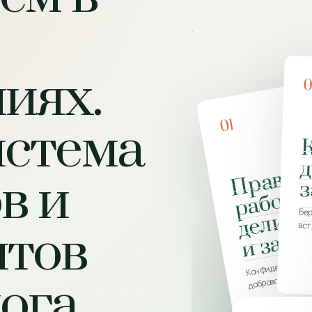
иях.
01
истема
д
в и
з
Бер
вст
нтов
Конфиденциальн
добровольность
лога