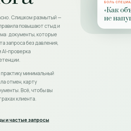
БОЛЬ СПЕЦИ
«Как об
не напу
асно. Слишком размытый —
 правила повышают стыд и
ема: документы, которые
та запроса без давления,
и AI-проверка
етенции.
 практику минимальный
ла отмен, карту
рументы. Всё, чтобы вы
трахах клиента.
ы и частые запросы