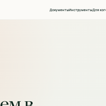
Документы
Инструменты
Для ког
ем в