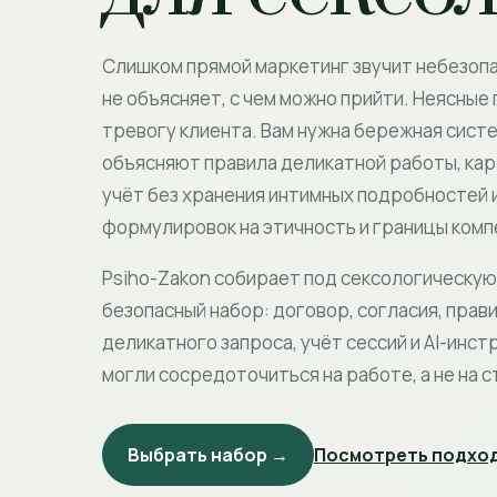
Слишком прямой маркетинг звучит небезоп
не объясняет, с чем можно прийти. Неясные
тревогу клиента. Вам нужна бережная сист
объясняют правила деликатной работы, кар
учёт без хранения интимных подробностей 
формулировок на этичность и границы комп
Psiho-Zakon собирает под сексологическую
безопасный набор: договор, согласия, прави
деликатного запроса, учёт сессий и AI-инст
могли сосредоточиться на работе, а не на с
Выбрать набор →
Посмотреть подход