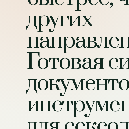
других
направлен
Готовая с
документо
инструме
для сексо