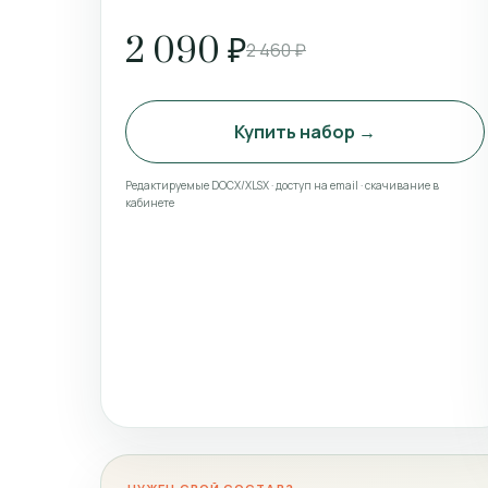
2 090 ₽
2 460 ₽
Купить набор →
Редактируемые DOCX/XLSX · доступ на email · скачивание в
кабинете