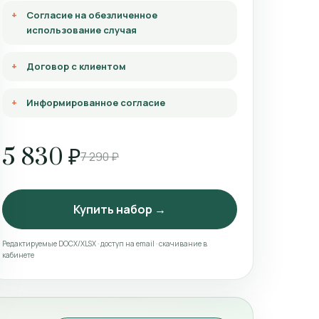
Согласие на обезличенное
использование случая
Договор с клиентом
Информированное согласие
5 830 ₽
7 290 ₽
Купить набор →
Редактируемые DOCX/XLSX · доступ на email · скачивание в
кабинете