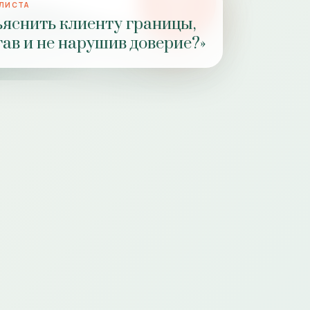
АЛИСТА
РОЛЬ
ъяснить клиенту границы,
ПРАКТИКИ
гав и не нарушив доверие?»