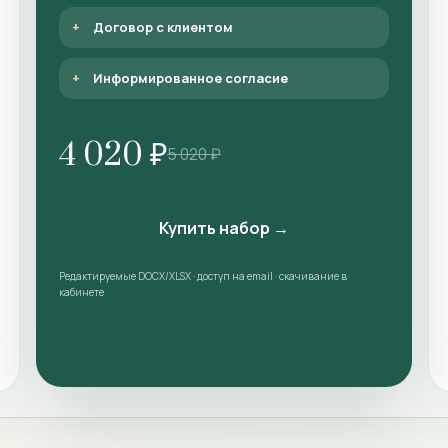
Договор с клиентом
Информированное согласие
4 020 ₽
5 020 ₽
Купить набор →
Редактируемые DOCX/XLSX · доступ на email · скачивание в
кабинете