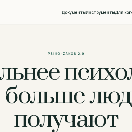
Документы
Инструменты
Для ког
PSIHO-ZAKON 2.0
льнее психо
 больше люд
получают