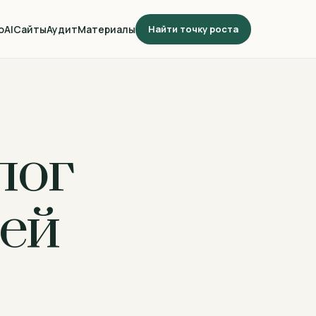
о
AI
Сайты
Аудит
Материалы
Найти точку роста
лог
ей