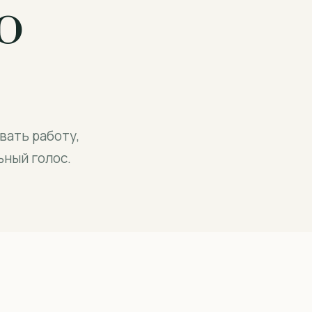
ю
вать работу,
ный голос.