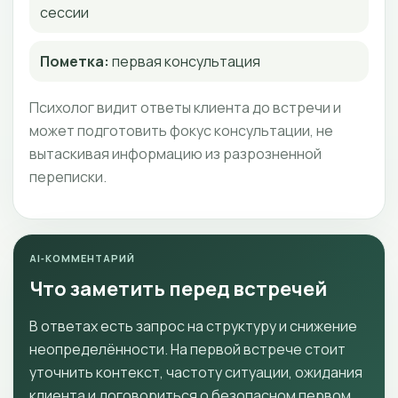
сессии
Пометка:
первая консультация
Психолог видит ответы клиента до встречи и
может подготовить фокус консультации, не
вытаскивая информацию из разрозненной
переписки.
AI‑КОММЕНТАРИЙ
Что заметить перед встречей
В ответах есть запрос на структуру и снижение
неопределённости. На первой встрече стоит
уточнить контекст, частоту ситуации, ожидания
клиента и договориться о безопасном первом