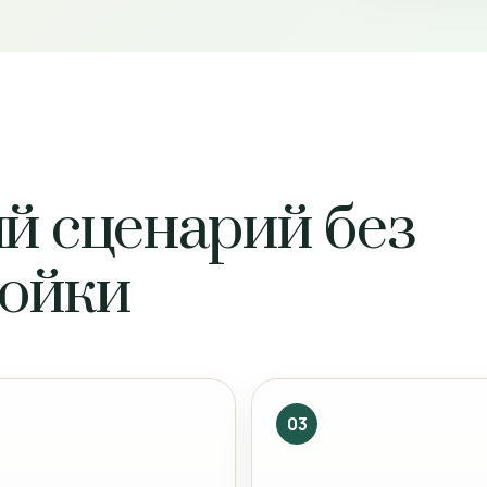
й сценарий без
ройки
03