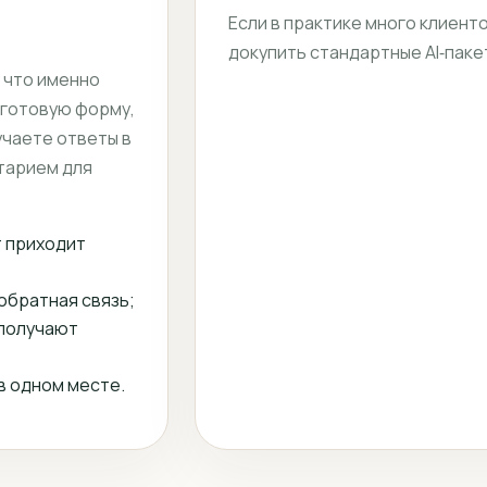
Если в практике много клиент
докупить стандартные AI‑паке
, что именно
 готовую форму,
учаете ответы в
тарием для
т приходит
обратная связь;
 получают
 в одном месте.