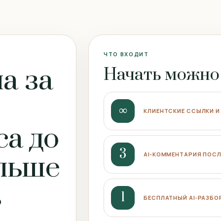
ЧТО ВХОДИТ
а за
Начать можно
∞
КЛИЕНТСКИЕ ССЫЛКИ И
са до
3
ольше
AI‑КОММЕНТАРИЯ ПОСЛ
в
1
БЕСПЛАТНЫЙ AI‑РАЗБО