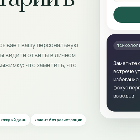
крывает вашу персональную
ПСИХОЛОГ 
вы видите ответы в личном
Заметьте с
выжимку: что заметить, что
встрече ут
избегание,
фокус пер
выводов.
о каждый день
клиент без регистрации