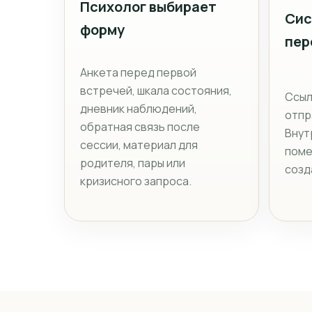
Психолог выбирает
Сис
форму
пер
Анкета перед первой
встречей, шкала состояния,
Ссыл
дневник наблюдений,
отпр
обратная связь после
Внут
сессии, материал для
поме
родителя, пары или
созд
кризисного запроса.