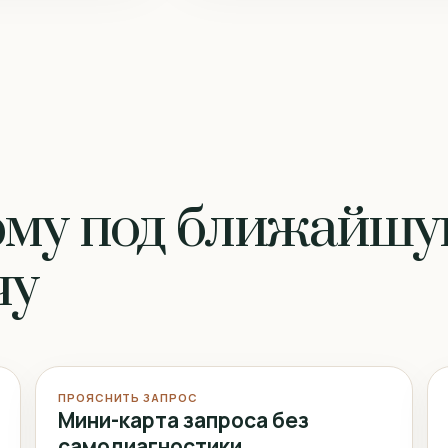
рму под ближайш
чу
ПРОЯСНИТЬ ЗАПРОС
Мини-карта запроса без
самодиагностики