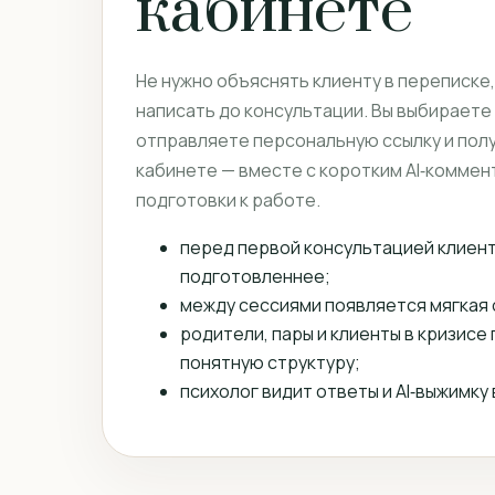
кабинете
Не нужно объяснять клиенту в переписке
написать до консультации. Вы выбираете
отправляете персональную ссылку и пол
кабинете — вместе с коротким AI‑коммен
подготовки к работе.
перед первой консультацией клиен
подготовленнее;
между сессиями появляется мягкая 
родители, пары и клиенты в кризисе
понятную структуру;
психолог видит ответы и AI‑выжимку