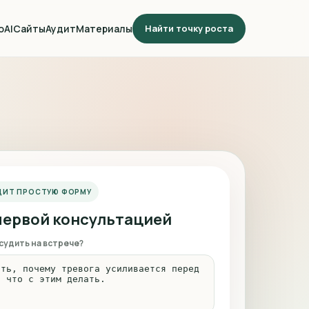
о
AI
Сайты
Аудит
Материалы
Найти точку роста
ДИТ ПРОСТУЮ ФОРМУ
первой консультацией
судить на встрече?