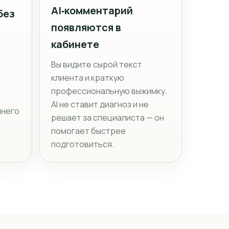
AI‑комментарий
без
появляются в
кабинете
Вы видите сырой текст
клиента и краткую
профессиональную выжимку.
AI не ставит диагноз и не
шнего
решает за специалиста — он
помогает быстрее
подготовиться.