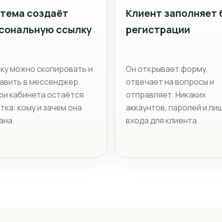
тема создаёт
Клиент заполняет 
сональную ссылку
регистрации
ку можно скопировать и
Он открывает форму,
авить в мессенджер.
отвечает на вопросы и
ри кабинета остаётся
отправляет. Никаких
тка: кому и зачем она
аккаунтов, паролей и ли
ана.
входа для клиента.