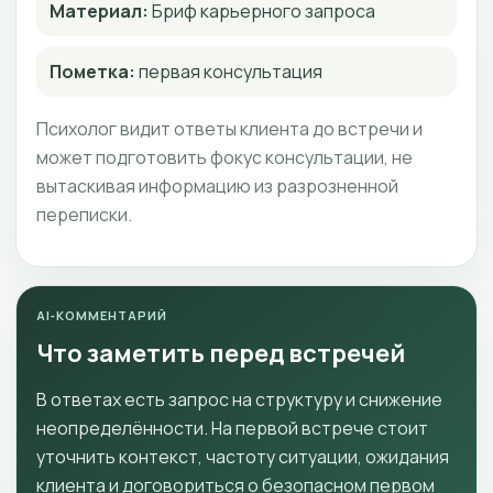
Материал:
Бриф карьерного запроса
Пометка:
первая консультация
Психолог видит ответы клиента до встречи и
может подготовить фокус консультации, не
вытаскивая информацию из разрозненной
переписки.
AI‑КОММЕНТАРИЙ
Что заметить перед встречей
В ответах есть запрос на структуру и снижение
неопределённости. На первой встрече стоит
уточнить контекст, частоту ситуации, ожидания
клиента и договориться о безопасном первом