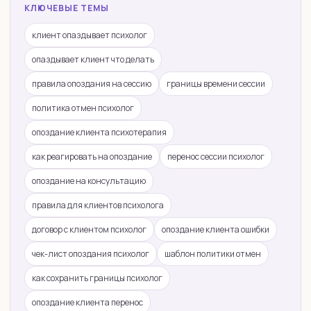
КЛЮЧЕВЫЕ ТЕМЫ
клиент опаздывает психолог
опаздывает клиент что делать
правила опоздания на сессию
границы времени сессии
политика отмен психолог
опоздание клиента психотерапия
как реагировать на опоздание
перенос сессии психолог
опоздание на консультацию
правила для клиентов психолога
договор с клиентом психолог
опоздание клиента ошибки
чек-лист опоздания психолог
шаблон политики отмен
как сохранить границы психолог
опоздание клиента перенос