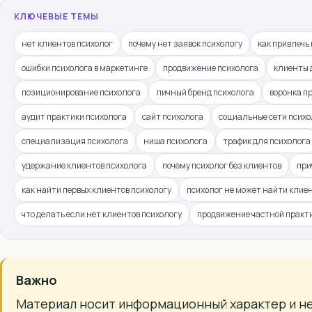
КЛЮЧЕВЫЕ ТЕМЫ
нет клиентов психолог
почему нет заявок психологу
как привлечь
ошибки психолога в маркетинге
продвижение психолога
клиенты 
позиционирование психолога
личный бренд психолога
воронка п
аудит практики психолога
сайт психолога
социальные сети психо
специализация психолога
ниша психолога
трафик для психолога
удержание клиентов психолога
почему психолог без клиентов
при
как найти первых клиентов психологу
психолог не может найти клие
что делать если нет клиентов психологу
продвижение частной практ
Важно
Материал носит информационный характер и н