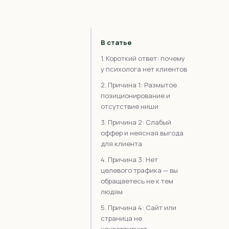
В статье
1. Короткий ответ: почему
у психолога нет клиентов
2. Причина 1: Размытое
позиционирование и
отсутствие ниши
3. Причина 2: Слабый
оффер и неясная выгода
для клиента
4. Причина 3: Нет
целевого трафика — вы
обращаетесь не к тем
людям
5. Причина 4: Сайт или
страница не
конвертируют