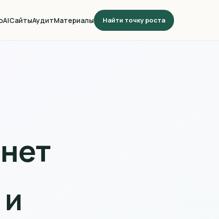
о
AI
Сайты
Аудит
Материалы
Найти точку роста
 нет
 и