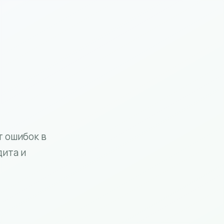
т ошибок в
дита и