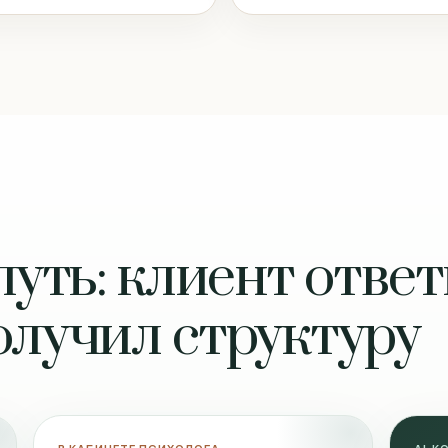
путь: клиент отве
олучил структуру