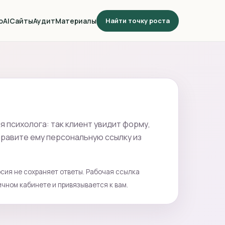
о
AI
Сайты
Аудит
Материалы
Найти точку роста
я психолога: так клиент увидит форму,
правите ему персональную ссылку из
сия не сохраняет ответы. Рабочая ссылка
ичном кабинете и привязывается к вам.