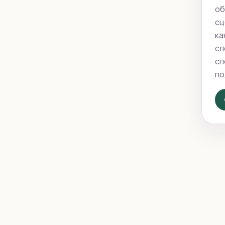
об
сц
ка
сл
сп
по