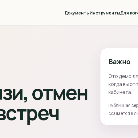
Документы
Инструменты
Для ког
Важно
Это демо дл
зи, отмен
когда вы от
кабинета.
встреч
Публичная вер
создаётся в л