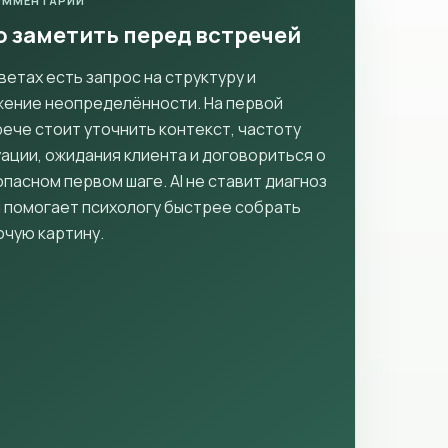
КОММЕНТАРИЙ
о заметить перед встречей
ветах есть запрос на структуру и
жение неопределённости. На первой
ече стоит уточнить контекст, частоту
ации, ожидания клиента и договориться о
пасном первом шаге. AI не ставит диагноз
н помогает психологу быстрее собрать
очую картину.