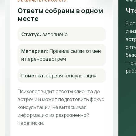
В КАБИНЕТЕ ПСИХОЛОГА
AI‑
Ответы собраны в одном
Чт
месте
В от
сни
Статус:
заполнено
встр
ситу
Материал:
Правила связи, отмен
безо
и переноса встреч
— о
раб
Пометка:
первая консультация
Психолог видит ответы клиента до
встречи и может подготовить фокус
консультации, не вытаскивая
информацию из разрозненной
переписки.