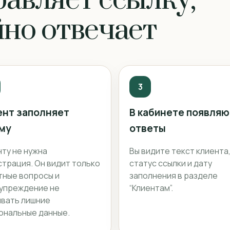
авляет ссылку,
йно отвечает
3
ент заполняет
В кабинете появляю
му
ответы
нту не нужна
Вы видите текст клиента
страция. Он видит только
статус ссылки и дату
тные вопросы и
заполнения в разделе
упреждение не
“Клиентам”.
ывать лишние
ональные данные.