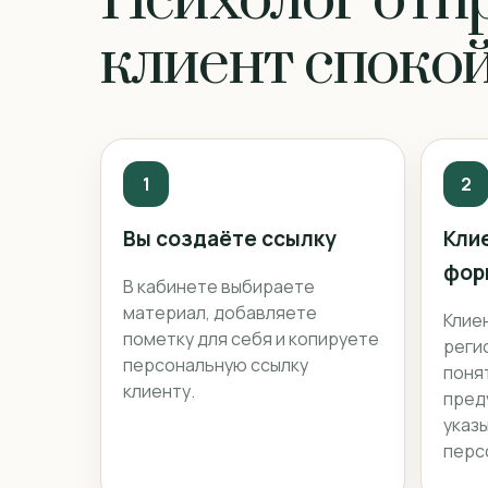
Психолог отпр
клиент споко
1
2
Вы создаёте ссылку
Кли
фор
В кабинете выбираете
материал, добавляете
Клие
пометку для себя и копируете
реги
персональную ссылку
поня
клиенту.
пред
указ
перс