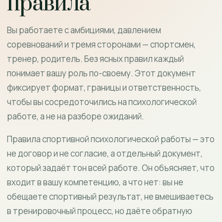
правила
Вы работаете с амбициями, давлением
соревнований и тремя сторонами — спортсмен,
тренер, родитель. Без ясных правил каждый
понимает вашу роль по-своему. Этот документ
фиксирует формат, границы и ответственность,
чтобы вы сосредоточились на психологической
работе, а не на разборе ожиданий.
Правила спортивной психологической работы — это
не договор и не согласие, а отдельный документ,
который задаёт тон всей работе. Он объясняет, что
входит в вашу компетенцию, а что нет: вы не
обещаете спортивный результат, не вмешиваетесь
в тренировочный процесс, но даёте обратную