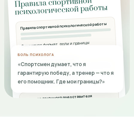
Правила спортивной
психологической работы
Правила спортивной психологической работы
Фиксирует формат, роли и границы
БОЛЬ ПСИХОЛОГА
Информированное согласие
«Спортсмен думает, что я
гарантирую победу, а тренер — что я
Осознанное решение клиента
его помощник. Где мои границы?»
Согласие законного представителя
Для работы с несовершеннолетними