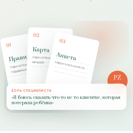
02
03
01
Карта
Анкета
Правила
перинатального
запроса
первичного клиента
перинатальной
поддержки
PZ
РОЛЬ
ПРАКТИКИ
БОЛЬ СПЕЦИАЛИСТА
«Я боюсь сказать что-то не то клиентке, которая
потеряла ребёнка»