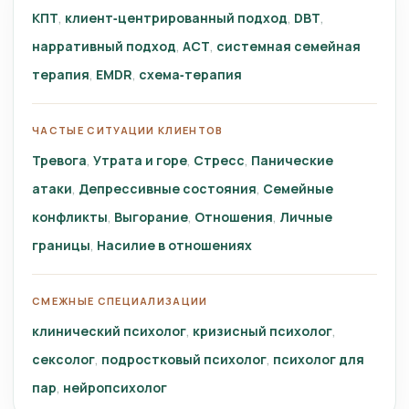
КПТ
клиент‑центрированный подход
DBT
нарративный подход
ACT
системная семейная
терапия
EMDR
схема‑терапия
ЧАСТЫЕ СИТУАЦИИ КЛИЕНТОВ
Тревога
Утрата и горе
Стресс
Панические
атаки
Депрессивные состояния
Семейные
конфликты
Выгорание
Отношения
Личные
границы
Насилие в отношениях
СМЕЖНЫЕ СПЕЦИАЛИЗАЦИИ
клинический психолог
кризисный психолог
сексолог
подростковый психолог
психолог для
пар
нейропсихолог