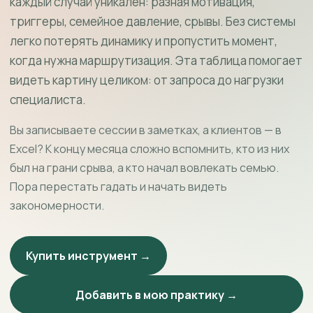
каждый случай уникален: разная мотивация,
триггеры, семейное давление, срывы. Без системы
легко потерять динамику и пропустить момент,
когда нужна маршрутизация. Эта таблица помогает
видеть картину целиком: от запроса до нагрузки
специалиста.
Вы записываете сессии в заметках, а клиентов — в
Excel? К концу месяца сложно вспомнить, кто из них
был на грани срыва, а кто начал вовлекать семью.
Пора перестать гадать и начать видеть
закономерности.
Купить инструмент →
Добавить в мою практику →