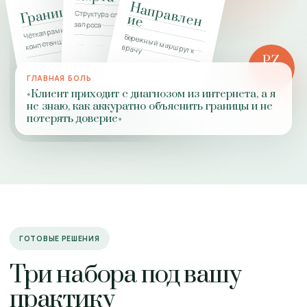
Н
а
п
р
а
в
л
н
Границы
Структура сложного
е
и
е
запроса
Чёткая рамка
Бережный маршрут к
компетенции
врачу
PZ
РОЛЬ
ГЛАВНАЯ БОЛЬ
ПРАКТИКИ
«Клиент приходит с диагнозом из интернета, а я
не знаю, как аккуратно объяснить границы и не
потерять доверие»
ГОТОВЫЕ РЕШЕНИЯ
Три набора под вашу
практику