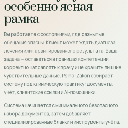
особенно ясная
рамка
Вы работаете с состояниями, где размытые
обещания опасны. Клиент может ждать диагноза,
лечения или гарантированного результата. Ваша
задача — оставаться в границах компетенции,
корректно направлять к врачу и не хранить лишние
чувствительные данные. Psiho-Zakon собирает
систему под клиническую практику: документы,
учёт, клиентские ссылки и AI-помощники.
Система начинается с минимального безопасного
набора документов, затем добавляет
специализированные бланки и инструменты учёта.