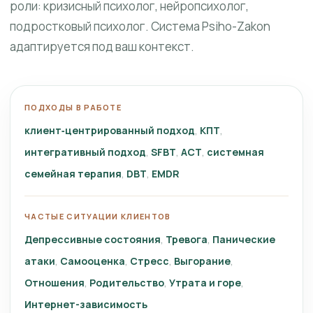
роли: кризисный психолог, нейропсихолог,
подростковый психолог. Система Psiho-Zakon
адаптируется под ваш контекст.
ПОДХОДЫ В РАБОТЕ
клиент‑центрированный подход
КПТ
интегративный подход
SFBT
ACT
системная
семейная терапия
DBT
EMDR
ЧАСТЫЕ СИТУАЦИИ КЛИЕНТОВ
Депрессивные состояния
Тревога
Панические
атаки
Самооценка
Стресс
Выгорание
Отношения
Родительство
Утрата и горе
Интернет-зависимость