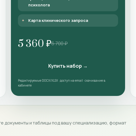
психолога
Карта клинического запроса
5 360 ₽
6 700 ₽
Купить набор →
Редактируемые DOCX/XLSX · доступ на email · скачивание в
кабинете
е документы и таблицы под вашу специализацию, формат