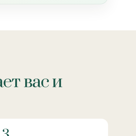
ет вас и
3