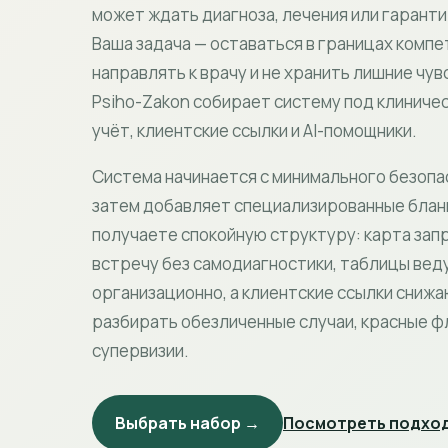
может ждать диагноза, лечения или гарант
Ваша задача — оставаться в границах комп
направлять к врачу и не хранить лишние чу
Psiho-Zakon собирает систему под клиниче
учёт, клиентские ссылки и AI-помощники.
Система начинается с минимального безопа
затем добавляет специализированные бланк
получаете спокойную структуру: карта зап
встречу без самодиагностики, таблицы вед
организационно, а клиентские ссылки снижа
разбирать обезличенные случаи, красные фл
супервизии.
Выбрать набор →
Посмотреть подход