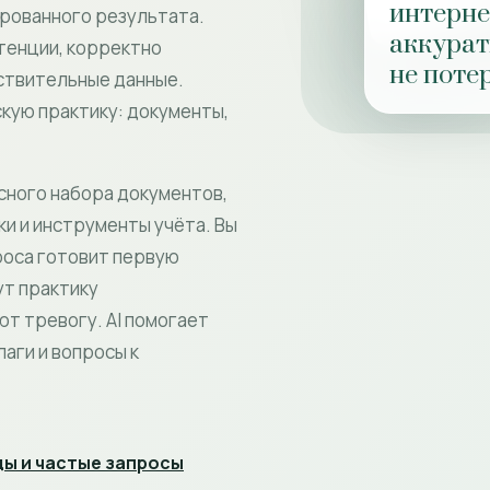
интернет
ированного результата.
аккурат
етенции, корректно
не поте
вствительные данные.
скую практику: документы,
сного набора документов,
и и инструменты учёта. Вы
роса готовит первую
ут практику
ют тревогу. AI помогает
аги и вопросы к
ы и частые запросы