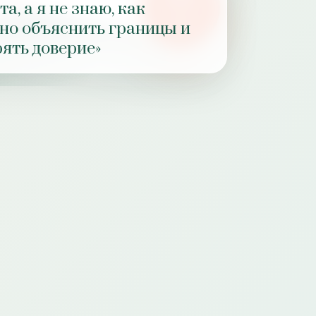
а, а я не знаю, как
РОЛЬ
но объяснить границы и
ПРАКТИКИ
рять доверие»