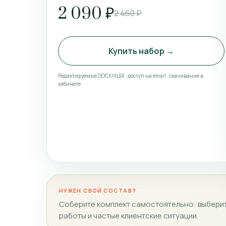
2 090 ₽
2 460 ₽
Купить набор →
Редактируемые DOCX/XLSX · доступ на email · скачивание в
кабинете
НУЖЕН СВОЙ СОСТАВ?
Соберите комплект самостоятельно: выберит
работы и частые клиентские ситуации.