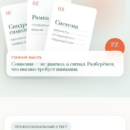
02
03
01
Рамка
Система
и
нд
ро
м
са
мозва
н
что объяснить клиенту
С
ца
заранее
документы,
Как отличить реальные
инструменты и следующий шаг
пробелы от страха
PZ
ОТВЕТ
ПРАКТИКИ
ГЛАВНАЯ МЫСЛЬ
Сомнения — не диагноз, а сигнал. Разберёмся,
что именно требует внимания.
ПРОФЕССИОНАЛЬНЫЙ ОТВЕТ