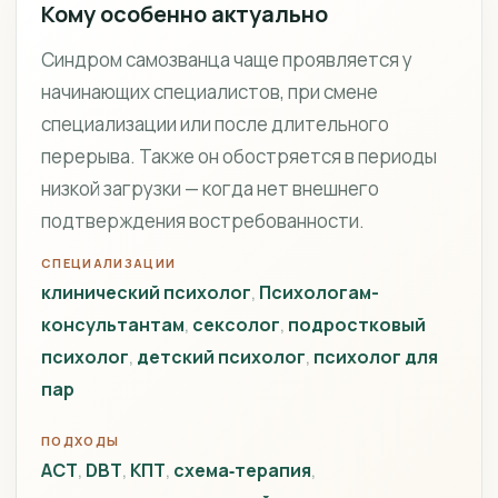
Кому особенно актуально
Синдром самозванца чаще проявляется у
начинающих специалистов, при смене
специализации или после длительного
перерыва. Также он обостряется в периоды
низкой загрузки — когда нет внешнего
подтверждения востребованности.
СПЕЦИАЛИЗАЦИИ
клинический психолог
Психологам-
консультантам
сексолог
подростковый
психолог
детский психолог
психолог для
пар
ПОДХОДЫ
ACT
DBT
КПТ
схема‑терапия