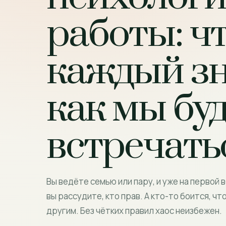
работы: ч
каждый зн
как мы бу
встречать
Вы ведёте семью или пару, и уже на первой 
вы рассудите, кто прав. А кто-то боится, ч
другим. Без чётких правил хаос неизбежен.