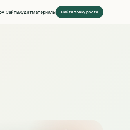
о
AI
Сайты
Аудит
Материалы
Найти точку роста