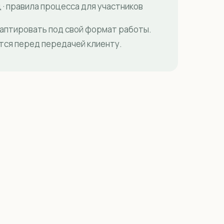
ц · правила процесса для участников
даптировать под свой формат работы.
тся перед передачей клиенту.