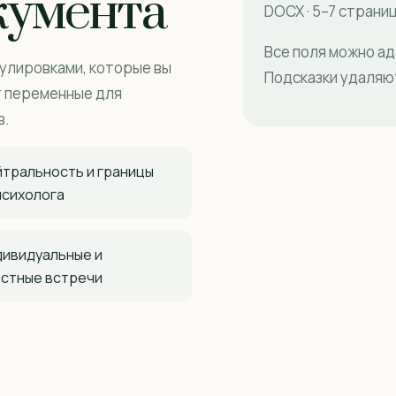
кумента
DOCX · 5–7 страни
Все поля можно а
улировками, которые вы
Подсказки удаляю
т переменные для
в.
тральность и границы
психолога
дивидуальные и
стные встречи