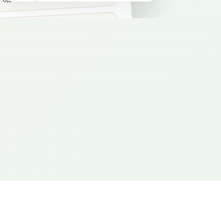
ы информации
таётся между вами, а что
дается вместе