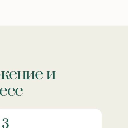
жение и
есс
3