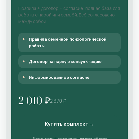
Правила + договор + согласие: полная база для
работы с парой или семьёй. Всё согласовано
между собой.
Правила семейной психологической
работы
Договор на парную консультацию
Информированное согласие
2 010 ₽
2 370 ₽
Купить комплект →
Доступ на email · скачивание в личном кабинете