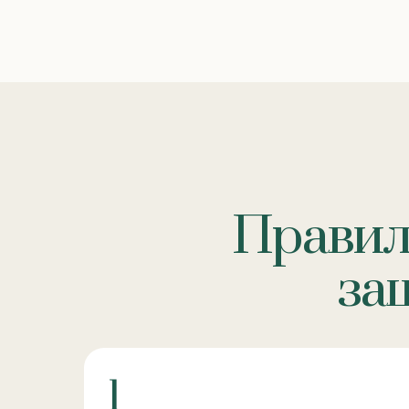
Правил
за
1