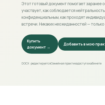
Этот готовый документ помогает заранее о
участвует, как соблюдается нейтральность
конфиденциальным, как проходят индивиду
встречи. Никаких неожиданностей — только
Купить
Добавить в мою прак
документ →
DOCX · редактируется
Семейная практика
доступ в кабинете