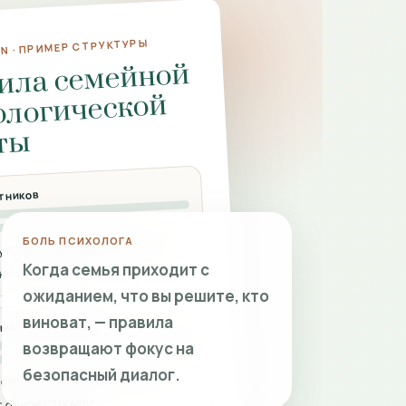
N · ПРИМЕР СТРУКТУРЫ
ила семейной
ологической
ты
стников
утствует на встречах и как
БОЛЬ ПСИХОЛОГА
Когда семья приходит с
ются решения
ожиданием, что вы решите, кто
виноват, — правила
ьность психолога
возвращают фокус на
безопасный диалог.
специалист не судья и не
т одной стороны