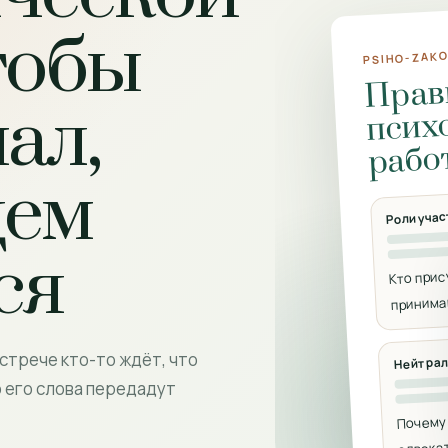
тобы
PSIHO-ZAKO
Прав
ал,
псих
рабо
дем
Роли уча
ся
Кто прис
принима
Нейтрал
встрече кто-то ждёт, что
то его слова передадут
Почему 
адвока