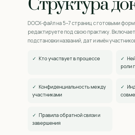
Структура до
DOCX-файл на 5–7 страниц с готовыми форм
редактируете под свою практику. Включае
подстановки названий, дат и имён участнико
✓
Кто участвует в процессе
✓
Ней
роли 
✓
Конфиденциальность между
✓
Ин
участниками
совме
✓
Правила обратной связи и
завершения