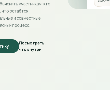
бъяснить участникам: кто
, что остаётся
Границ
альные и совместные
 ясный процесс.
Что ос
обсуж
Посмотреть,
тику →
что внутри