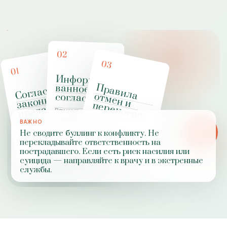
02
03
01
Информиро
ванное
П
р
а
в
и
л
а
т
м
е
н
и
е
р
е
н
о
с
о
Сог
лас
ие
зако
н
п
редстав
е
о
ного
согласие
ит
п
в
Помогает клиенту
принять осознанное
Снижает
конфликтность вокруг
пропусков и оплаты
ля
ВАЖНО
PZ
решение о работе
Оформляет работу с
Не сводите буллинг к конфликту. Не
несовершеннолетним
ЗАПРОС
перекладывайте ответственность на
времени
КЛИЕНТА
и роли участников
пострадавшего. Если есть риск насилия или
суицида — направляйте к врачу и в экстренные
службы.