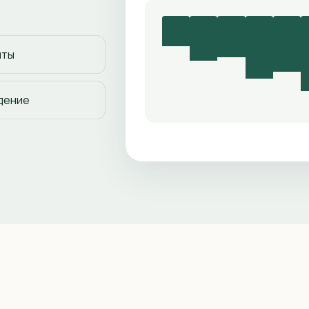
нты
дение