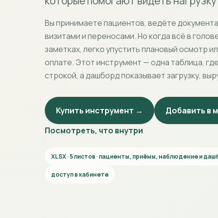
которые помогают видеть нагрузку 
Вы принимаете пациентов, ведёте документа
визитами и переносами. Но когда всё в голов
заметках, легко упустить плановый осмотр и
оплате. Этот инструмент — одна таблица, гд
строкой, а дашборд показывает загрузку, выр
Купить инструмент →
Добавить в 
Посмотреть, что внутри
XLSX · 5 листов · пациенты, приёмы, наблюдение и да
доступ в кабинете