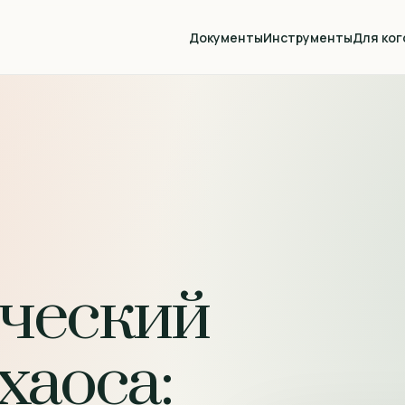
Документы
Инструменты
Для ког
ческий
хаоса: