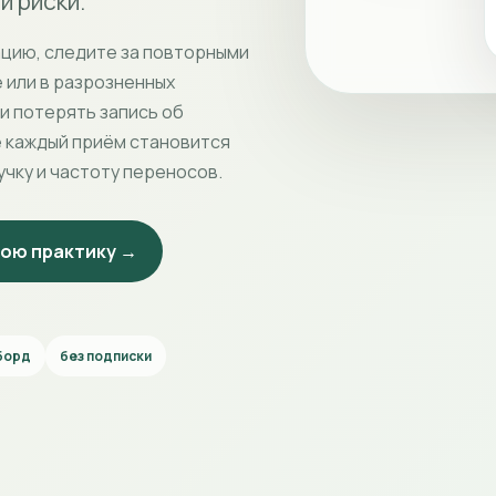
и риски.
цию, следите за повторными
е или в разрозненных
ли потерять запись об
е каждый приём становится
учку и частоту переносов.
мою практику →
шборд
без подписки