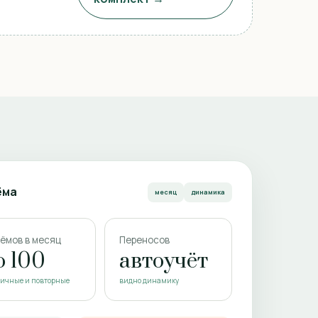
ёма
месяц
динамика
ёмов в месяц
Переносов
о 100
автоучёт
ичные и повторные
видно динамику