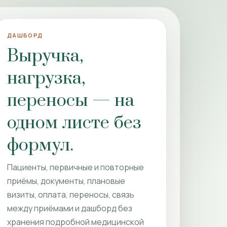
ДАШБОРД
Выручка,
ПСИХИАТРИЧЕСКАЯ ПРАКТИКА
нагрузка,
атрического
переносы — на
а
одном листе без
формул.
тов · пациенты, приёмы,
 и дашборд
Пациенты, первичные и повторные
приёмы, документы, плановые
визиты, оплата, переносы, связь
между приёмами и дашборд без
хранения подробной медицинской