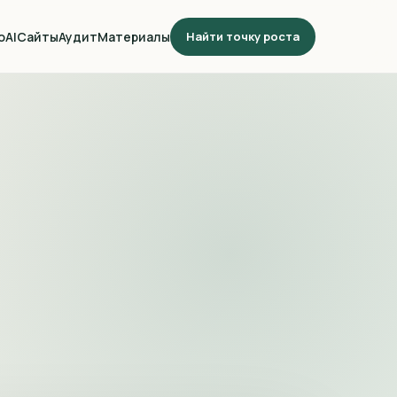
о
AI
Сайты
Аудит
Материалы
Найти точку роста