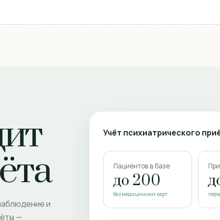
дит
Учёт психиатрического при
ёта
Пациентов в базе
При
до 200
д
без медицинских карт
перв
 наблюдение и
чёты —