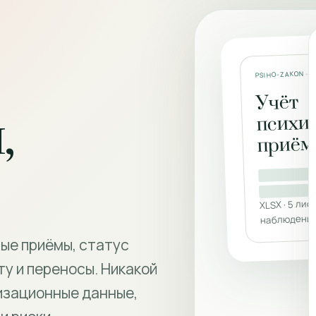
PSIHO-ZAKON · 
Учёт
,
психи
приём
XLSX · 5 лис
наблюдение
ые приёмы, статус
ту и переносы. Никакой
изационные данные,