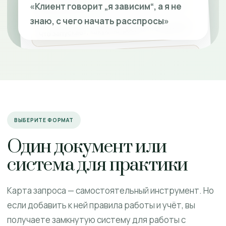
Триггеры и функции
«Клиент говорит „я зависим“, а я не
знаю, с чего начать расспросы»
Что запускает, какую потребность закрывает
Мотивация и амбивалентность
Готовность меняться, сомнения, внутренние
конфликты
ВЫБЕРИТЕ ФОРМАТ
Один документ или
система для практики
Карта запроса — самостоятельный инструмент. Но
если добавить к ней правила работы и учёт, вы
получаете замкнутую систему для работы с