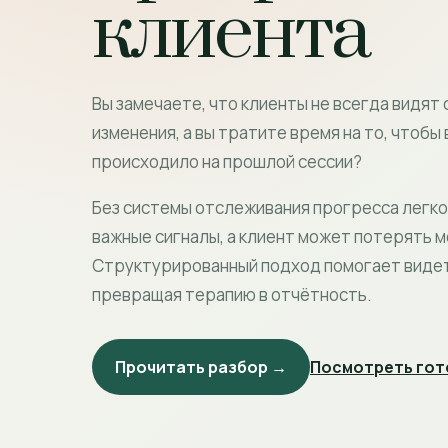
клиента
Вы замечаете, что клиенты не всегда видят
изменения, а вы тратите время на то, чтобы
происходило на прошлой сессии?
Без системы отслеживания прогресса легк
важные сигналы, а клиент может потерять 
Структурированный подход помогает видет
превращая терапию в отчётность.
Прочитать разбор →
Посмотреть гот