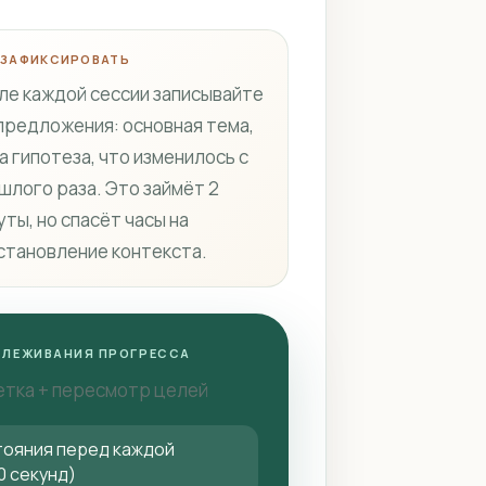
 ЗАФИКСИРОВАТЬ
ле каждой сессии записывайте
 предложения: основная тема,
а гипотеза, что изменилось с
шлого раза. Это займёт 2
уты, но спасёт часы на
становление контекста.
СЛЕЖИВАНИЯ ПРОГРЕССА
етка + пересмотр целей
тояния перед каждой
0 секунд)