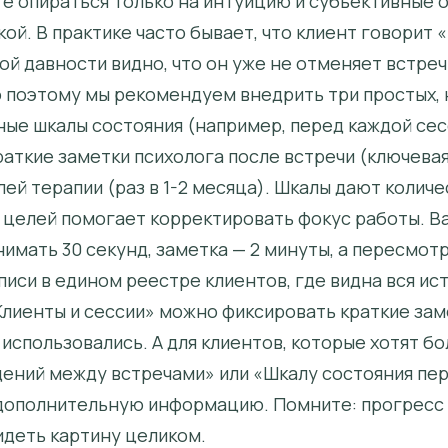
ете опираться только на интуицию и субъективные
ой. В практике часто бывает, что клиент говорит «
ой давности видно, что он уже не отменяет встреч
о поэтому мы рекомендуем внедрить три простых,
ные шкалы состояния (например, перед каждой се
краткие заметки психолога после встречи (ключевая
ей терапии (раз в 1-2 месяца). Шкалы дают колич
 целей помогает корректировать фокус работы. В
мать 30 секунд, заметка — 2 минуты, а пересмотр
писи в едином реестре клиентов, где видна вся ист
Клиенты и сессии» можно фиксировать краткие зам
использовались. А для клиентов, которые хотят б
ений между встречами» или «Шкалу состояния пер
 дополнительную информацию. Помните: прогресс 
видеть картину целиком.