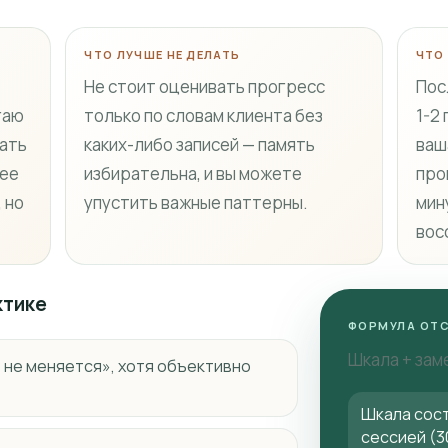
ЧТО ЛУЧШЕ НЕ ДЕЛАТЬ
ЧТО
Не стоит оценивать прогресс
Пос
гаю
только по словам клиента без
1-2
ать
каких-либо записей — память
ваш
щее
избирательна, и вы можете
про
 но
упустить важные паттерны.
мин
вос
ктике
ФОРМУЛА ОТ
Шкала + зам
о не меняется», хотя объективно
Шкала сос
сессией (3