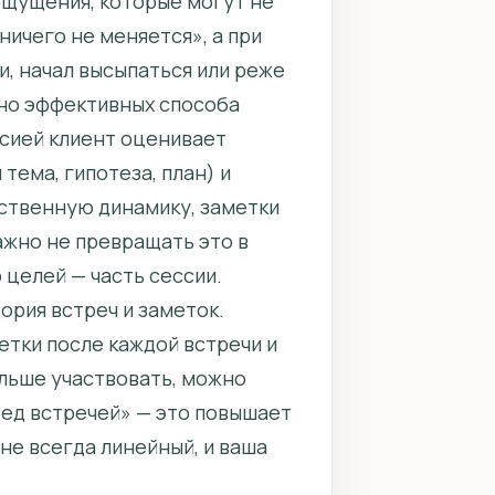
 ощущения, которые могут не
ничего не меняется», а при
и, начал высыпаться или реже
 но эффективных способа
ссией клиент оценивает
 тема, гипотеза, план) и
ественную динамику, заметки
ажно не превращать это в
 целей — часть сессии.
ория встреч и заметок.
етки после каждой встречи и
ольше участвовать, можно
ед встречей» — это повышает
не всегда линейный, и ваша