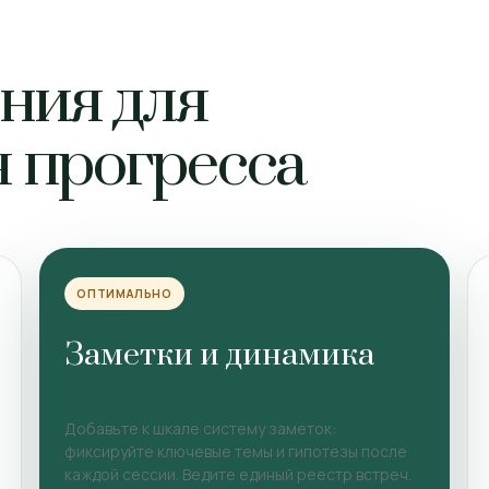
ния для
 прогресса
ОПТИМАЛЬНО
Заметки и динамика
Добавьте к шкале систему заметок:
фиксируйте ключевые темы и гипотезы после
каждой сессии. Ведите единый реестр встреч.