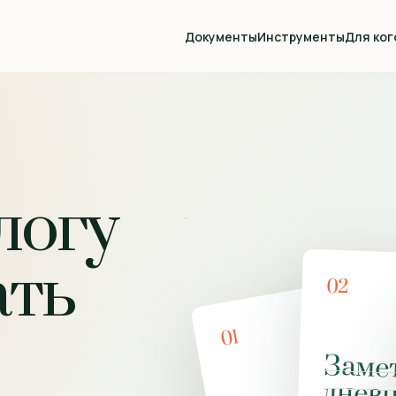
Документы
Инструменты
Для ког
логу
ать
02
01
Заме
днев