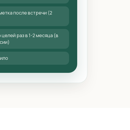
метка после встречи (2
целей раз в 1-2 месяца (в
сии)
вило