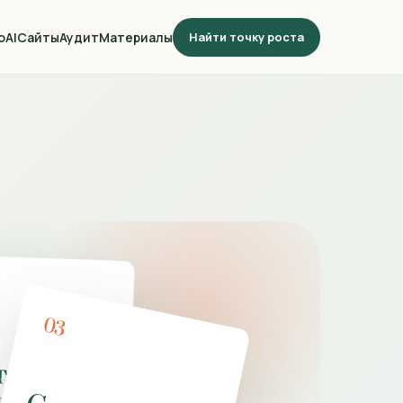
о
AI
Сайты
Аудит
Материалы
Найти точку роста
03
тки и
ники