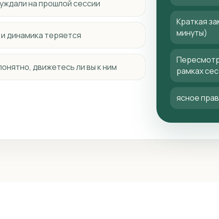
суждали на прошлой сессии
Краткая за
минуты)
 и динамика теряется
Пересмотр 
понятно, движетесь ли вы к ним
рамках сес
ясное пра