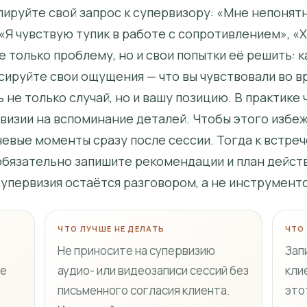
лируйте свой запрос к супервизору: «Мне непонятн
«Я чувствую тупик в работе с сопротивлением», «
 только проблему, но и свои попытки её решить: к
ксируйте свои ощущения — что вы чувствовали во в
не только случай, но и вашу позицию. В практике 
рвизии на вспоминание деталей. Чтобы этого избе
евые моменты сразу после сессии. Тогда к встреч
обязательно запишите рекомендации и план действ
 супервизия остаётся разговором, а не инструмент
ЧТО ЛУЧШЕ НЕ ДЕЛАТЬ
ЧТО
Не приносите на супервизию
Зап
че
аудио- или видеозаписи сессий без
клие
письменного согласия клиента.
это