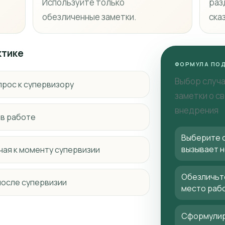
Используйте только
раз
обезличенные заметки.
ска
ктике
ФОРМУЛА ПОД
Выбор случа
прос к супервизору
заметки о св
внедрения
 в работе
Выберите о
вызывает 
чая к моменту супервизии
Обезличьте
после супервизии
место раб
Сформулир