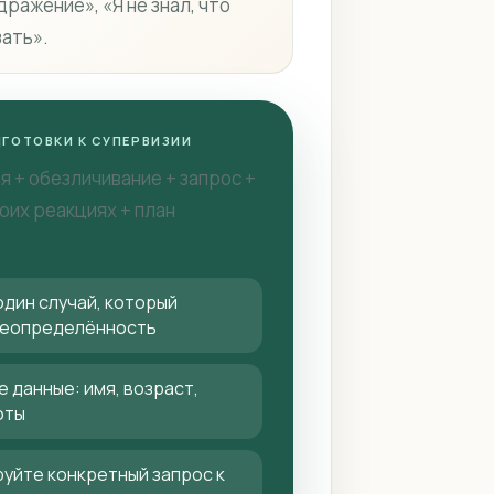
дражение», «Я не знал, что
зать».
ГОТОВКИ К СУПЕРВИЗИИ
я + обезличивание + запрос +
оих реакциях + план
дин случай, который
неопределённость
 данные: имя, возраст,
оты
уйте конкретный запрос к