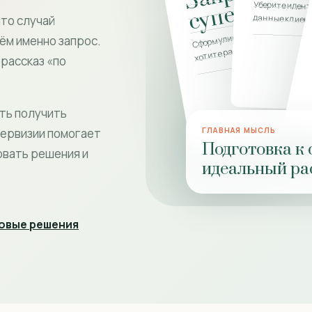
Уберите иден
данные клиен
что случай
Сформулируйте, что именно
ём именно запрос.
хотите разобрать
рассказ «по
сть получить
ГЛАВНАЯ МЫСЛЬ
первизии помогает
Подготовка к 
овать решения и
идеальный рас
овые решения