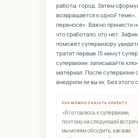
работы, город. Затем сформу
возвращается к одной теме», 
переносе». Важно принести не
что сработало, что нет. Зафи
поможет супервизору увидеть 
тратит первые 15 минут супе
супервизии: записывайте ключ
материал. После супервизии 
внедрили ли вы их. Без этого
КАК МОЖНО СКАЗАТЬ КЛИЕНТУ
«Я готовлюсь к супервизии,
поэтому на следующей встре
мы можем обсудить, как вам