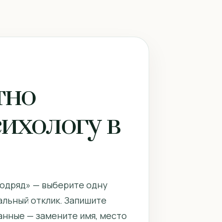
тно
сихологу в
 подряд» — выберите одну
льный отклик. Запишите
данные — замените имя, место