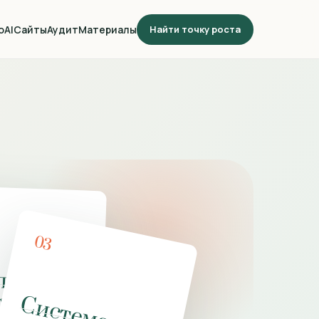
о
AI
Сайты
Аудит
Материалы
Найти точку роста
03
личенн
лучай
Система