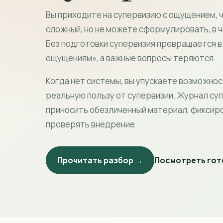
Вы приходите на супервизию с ощущением, 
сложный, но не можете сформулировать, в ч
Без подготовки супервизия превращается в 
ощущениям», а важные вопросы теряются.
Когда нет системы, вы упускаете возможно
реальную пользу от супервизии. Журнал су
приносить обезличенный материал, фиксир
проверять внедрение.
Прочитать разбор →
Посмотреть гот