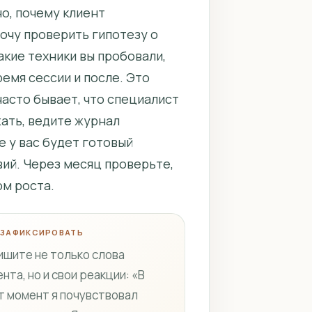
о, почему клиент
Хочу проверить гипотезу о
акие техники вы пробовали,
ремя сессии и после. Это
часто бывает, что специалист
жать, ведите журнал
е у вас будет готовый
ий. Через месяц проверьте,
ом роста.
 ЗАФИКСИРОВАТЬ
ишите не только слова
нта, но и свои реакции: «В
т момент я почувствовал