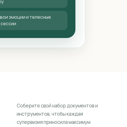
ру
вои эмоции и телесные
 сессии
Соберите свой набор документов и
инструментов, чтобы каждая
супервизия приносила максимум