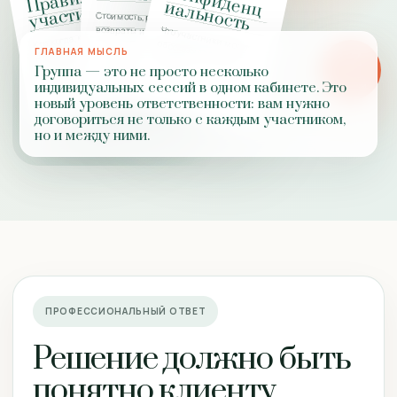
К
о
н
ф
и
д
е
ц
а
л
ь
н
о
с
т
П
рав
и
ла
участ
н
и
ь
ия
Стоимость, рассрочка,
Что участники могут
возвраты и переносы
Кто, когда, как часто,
пропуски и опоздания
ГЛАВНАЯ МЫСЛЬ
PZ
рассказывать вне группы
Группа — это не просто несколько
ОТВЕТ
индивидуальных сессий в одном кабинете. Это
ПРАКТИКИ
новый уровень ответственности: вам нужно
договориться не только с каждым участником,
но и между ними.
ПРОФЕССИОНАЛЬНЫЙ ОТВЕТ
Решение должно быть
понятно клиенту