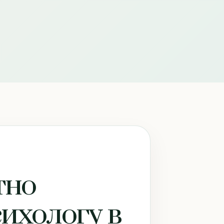
тно
сихологу в