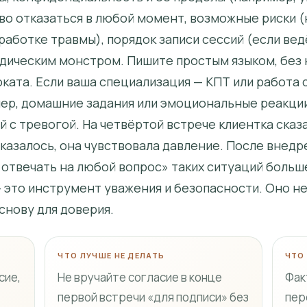
аво отказаться в любой момент, возможные риски 
аботке травмы), порядок записи сессий (если вед
дическим монстром. Пишите простым языком, без 
ката. Если ваша специализация — КПТ или работа 
ер, домашние задания или эмоциональные реакции)
 с тревогой. На четвёртой встрече клиентка сказал
казалось, она чувствовала давление. После внедр
отвечать на любой вопрос» таких ситуаций больше
это инструмент уважения и безопасности. Оно н
снову для доверия.
ЧТО ЛУЧШЕ НЕ ДЕЛАТЬ
ЧТО
сие,
Не вручайте согласие в конце
Фак
первой встречи «для подписи» без
пер