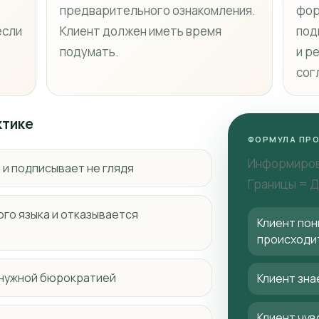
предварительного ознакомления.
фор
если
Клиент должен иметь время
под
подумать.
и р
сог
ктике
ФОРМУЛА ПР
Информиров
 и подписывает не глядя
Границы = 
го языка и отказывается
Клиент пон
происходи
енужной бюрократией
Клиент зна
Клиент чув