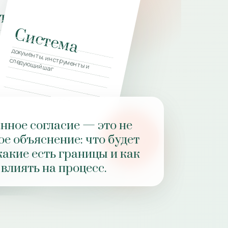
тка
Система
документы, инструменты и
следующий шаг
ное согласие — это не
PZ
ное объяснение: что будет
ОТВЕТ
какие есть границы и как
ПРАКТИКИ
влиять на процесс.