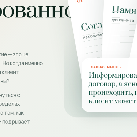
01
ованное
Памя
Согласие
для клиента
на консультацию
ие — это не
. Но когда именно
ГЛАВНАЯ МЫСЛЬ
ы клиент
Информирован
ены?
договор, а яс
происходить, 
нуться с
клиент может 
пределах
о том, как
 и подрывает