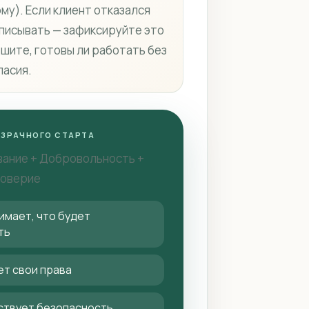
му). Если клиент отказался
писывать — зафиксируйте это
ешите, готовы ли работать без
ласия.
ОЗРАЧНОГО СТАРТА
ание + Добровольность +
Доверие
имает, что будет
ть
ет свои права
ствует безопасность