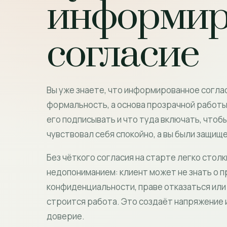
информир
согласие
Вы уже знаете, что информированное соглас
формальность, а основа прозрачной работы
его подписывать и что туда включать, чтоб
чувствовал себя спокойно, а вы были защищ
Без чёткого согласия на старте легко столк
недопониманием: клиент может не знать о 
конфиденциальности, праве отказаться или 
строится работа. Это создаёт напряжение
доверие.