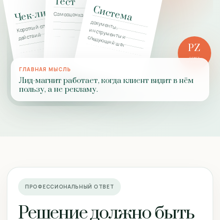
Тест
Система
Чек-лист
Самооценка состояния
документы,
Короткий список
действий
инструменты и следующий шаг
PZ
ОТВЕТ
ПРАКТИКИ
ГЛАВНАЯ МЫСЛЬ
Лид-магнит работает, когда клиент видит в нём
пользу, а не рекламу.
ПРОФЕССИОНАЛЬНЫЙ ОТВЕТ
Решение должно быть