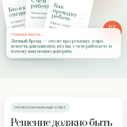
С чем
К
а
к
р
о
хо
д
и
а
б
о
т
работаю
Кто я как
с
пе
ц
иа
л
ист
п
Чёткие границы
т р
а
компетентности
История, подход,
ценности
PZ
Формат, этика, безопасность
ОТВЕТ
ГЛАВНАЯ МЫСЛЬ
ПРАКТИКИ
Личный бренд — это не про рекламу, а про
ясность для клиента: кто вы, с чем работаете и
почему вам можно доверять.
ПРОФЕССИОНАЛЬНЫЙ ОТВЕТ
Решение должно быть