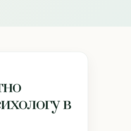
тно
сихологу в