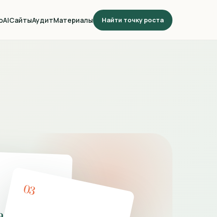
о
AI
Сайты
Аудит
Материалы
Найти точку роста
03
а