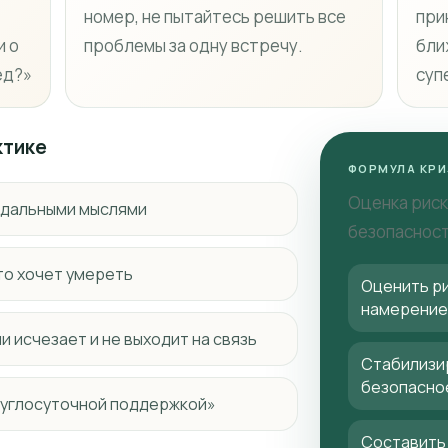
номер, не пытайтесь решить все
при
и о
проблемы за одну встречу.
бли
ед?»
суп
ктике
ФОРМУЛА КРИ
Оценка риск
цидальными мыслями
безопасност
что хочет умереть
Оценить ри
намерение
и исчезает и не выходит на связь
Стабилизир
безопасно
круглосуточной поддержкой»
Составить 