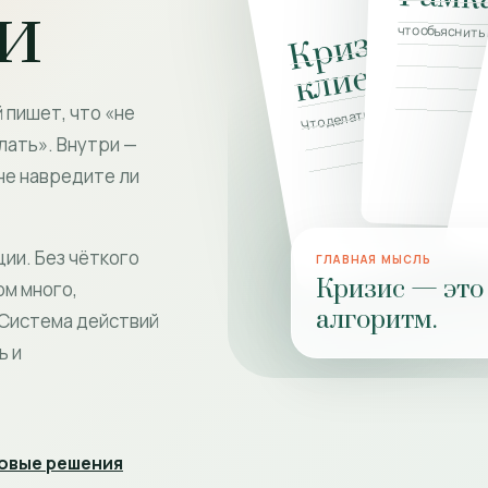
и
К
р
и
з
и
с
н
ы
й
к
л
и
е
н
что объяснить
т
Что делать психологу
 пишет, что «не
лать». Внутри —
 не навредите ли
ии. Без чёткого
ГЛАВНАЯ МЫСЛЬ
Кризис — это 
ом много,
алгоритм.
 Система действий
ь и
овые решения