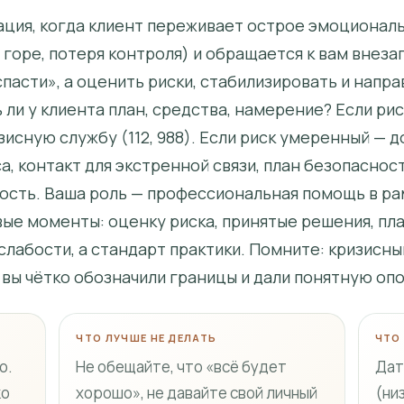
ция, когда клиент переживает острое эмоционал
 горе, потеря контроля) и обращается к вам внеза
спасти», а оценить риски, стабилизировать и напра
 ли у клиента план, средства, намерение? Если ри
зисную службу (112, 988). Если риск умеренный — 
, контакт для экстренной связи, план безопасност
сть. Ваша роль — профессиональная помощь в рам
ые моменты: оценку риска, принятые решения, пла
слабости, а стандарт практики. Помните: кризисн
 вы чётко обозначили границы и дали понятную опо
ЧТО ЛУЧШЕ НЕ ДЕЛАТЬ
ЧТО
о.
Не обещайте, что «всё будет
Дат
ко
хорошо», не давайте свой личный
(ни