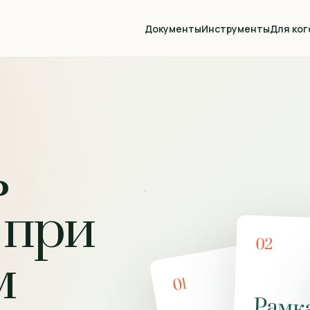
Документы
Инструменты
Для ког
ь
 при
02
м
01
Рамк