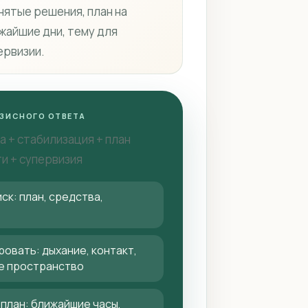
нятые решения, план на
жайшие дни, тему для
ервизии.
ЗИСНОГО ОТВЕТА
а + стабилизация + план
и + супервизия
ск: план, средства,
овать: дыхание, контакт,
е пространство
план: ближайшие часы,