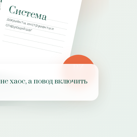
Система
 клиенту заранее
документы, инструменты и
следующий шаг
PZ
ОТВЕТ
не хаос, а повод включить
ПРАКТИКИ