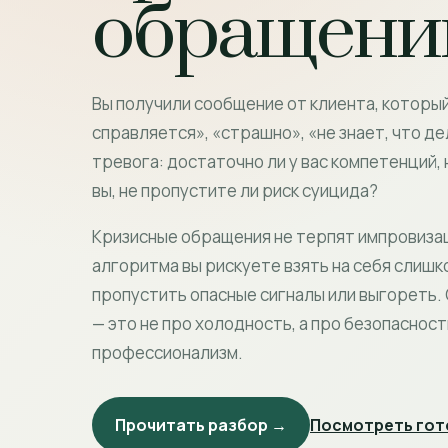
обращени
Вы получили сообщение от клиента, который
справляется», «страшно», «не знает, что де
тревога: достаточно ли у вас компетенций,
вы, не пропустите ли риск суицида?
Кризисные обращения не терпят импровизац
алгоритма вы рискуете взять на себя слишк
пропустить опасные сигналы или выгореть.
— это не про холодность, а про безопасност
профессионализм.
Прочитать разбор →
Посмотреть гот