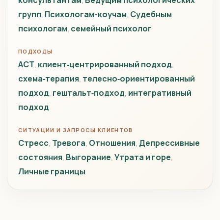
консультантам
Ведущим психологических
групп
Психологам-коучам
Судебным
психологам
семейный психолог
ПОДХОДЫ
ACT
клиент‑центрированный подход
схема‑терапия
телесно‑ориентированный
подход
гештальт‑подход
интегративный
подход
СИТУАЦИИ И ЗАПРОСЫ КЛИЕНТОВ
Стресс
Тревога
Отношения
Депрессивные
состояния
Выгорание
Утрата и горе
Личные границы