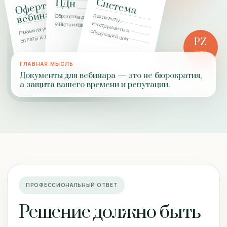
Система
ПДн
О
фе
рта
веб
и
на
ра
документы,
Обработка данных
участников
Правила участия,
инструменты и следующий шаг
оплаты и доступа
PZ
ОТВЕТ
ПРАКТИКИ
ГЛАВНАЯ МЫСЛЬ
Документы для вебинара — это не бюрократия,
а защита вашего времени и репутации.
ПРОФЕССИОНАЛЬНЫЙ ОТВЕТ
Решение должно быть