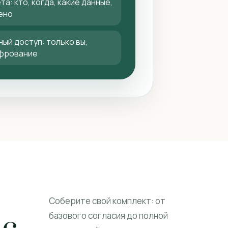
а: кто, когда, какие данные,
ено
ый доступ: только вы,
ифрование
Соберите свой комплект: от
 с
базового согласия до полной