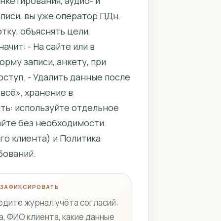
анкетирования, аудио- и
писи, вы уже оператор ПДн.
тку, объяснять цели,
чит: - На сайте или в
рму записи, анкету, при
оступ. - Удалить данные после
всё», хранение в
ть: используйте отдельное
айте без необходимости.
го клиента) и Политика
бований.
 ЗАФИКСИРОВАТЬ
едите журнал учёта согласий:
а, ФИО клиента, какие данные