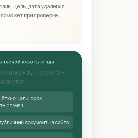
раны, цель, дата удаления.
 поможет при проверке.
ОПАСНОЙ РАБОТЫ С ПДН
Политика + Журнал учёта +
ый доступ
чёткие цели, срок,
ть отзыва
публичный документ на сайте