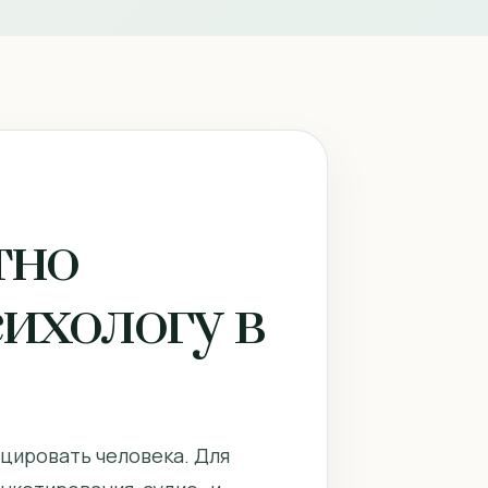
тно
сихологу в
цировать человека. Для