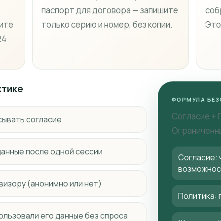
паспорт для договора — запишите
соб
шите
только серию и номер, без копии.
Это
24
ктике
ФОРМУЛА БЕЗ
Согласие + 
сывать согласие
Ограниченн
данные после одной сессии
Согласие: 
возможнос
визору (анонимно или нет)
Политика: 
пользовали его данные без спроса