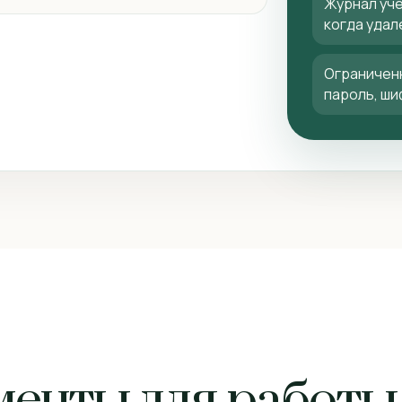
Журнал учёт
когда удал
Ограниченн
пароль, ш
менты для работы